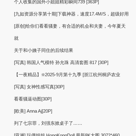
个人收集的国外小姐姐精彩瞬间739 [363P]
[九如资源分享第十期]下载神器，速度17.4M/S，超级好用
[原创]给你们看看骚妻，有合适的机会和夫妻，今年夏天
就
关于和小姨子同住的后续结果
[写真] 韩国人气模特 孙允珠 高清套图 817 [30P]
【一夜精品】❇️2025-9月第十九季 [浙江杭州桐庐农业
[写真] 女神性感写真[30P]
看看骚逼动图[30P]
[欧美] Anna Aj[20P]
列了七宗罪，刘强东掀桌子了……
[亚洲] 玩偶姐姐 HongKongDoll 最新8K大图 3072*460