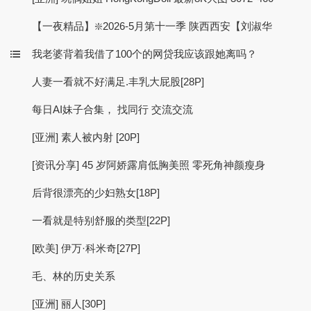
【一夜精品】❇️2026-5月第十一季 陕西西安【刘淑华
我老婆背着我借了100个的网贷我应该跟她离吗？
人妻一看就不好满足.丰乳大屁股[28P]
每日AI妹子合集， 找同行 交流交流
[亚洲] 素人被内射 [20P]
[资讯分享] 45 岁阿娇露肩低胸美照 零死角神颜瘦身
后背很漂亮的少妇熟女[18P]
一看就是特别舒服的类型[22P]
[欧美] 伊万·科米奇[27P]
毛、林的历史关系
[亚洲] 丽人[30P]