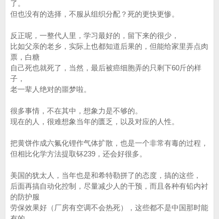
了。
但也没有的选择，不服从组织分配？死的更快更惨。
反正呢，一整代人里，学习最好的，留下来的很少，
比如父亲的老乡，实际上也都知道后果的，但能给家里弄点肉
票，白糖
自己死也就死了，当然，最后被癌细胞弄的只剩下60斤的样
子，
老一辈人绝对的噩梦啦。
很多事情，不在其中，想象力是不够的。
现在的人，很难想象当年的匮乏，以及对应的人性。
把黄饼作成六氟化锂作气体扩散，也是一个非常有毒的过程，
但相比化学方法提取钚239，还会好很多。
美国的犹太人，当年也是和希特勒拼了的态度，搞的这些，
后面再搞自动化控制，尽量减少人的干预，而且各种有铅内衬
的防护服
劳保效果好（厂房有空调不会热死），这些都不是中国那时能
有的。