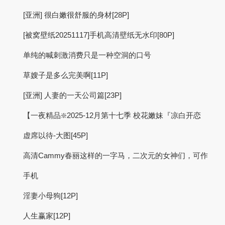
[亚洲] 很白嫩很舒服的身材[28P]
[被窝壁纸20251117]手机高清壁纸无水印[80P]
单纯的喊刺激消费只是一种空洞的口号
草嫂子是多么完美啊[11P]
[亚洲] 人妻的一天公司篇[23P]
【一夜精品❇️2025-12月第十七季 校花嫩妹『凉白开恋
虚席以待-大图[45P]
高清Cammy春丽这样的一字马，二次元的女神们，可作
手机
淫妻小母狗[12P]
人生赢家[12P]