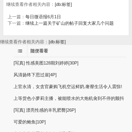
继续查看作者相关内容：
[db:标签]
上一篇：
每日微语报6月1日
下一篇：
继续上一篇关于矿山的帖子回复大家几个问题
继续查看作者相关内容：
[db:标签]
随便看看
[写真] 性感美图128期刘婷婷[30P]
风清扬终下思过崖[4P]
上官永清，女贪官豪购飞机空运鲜奶,奢靡生活令人震惊!
上等货色小萝莉主播，被能喷水的大炮机肏到不停的颤抖
[写真] 漂亮性感的丰乳肥臀[26P]
可爱的鲍鱼[10P]