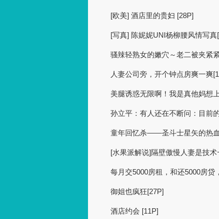
[欧美] 酒店里的贵妇 [28P]
[写真] 陈妮妮UNI杨柳腰风情写真[3
骚辣轻熟女的嫩穴～老二被夹紧紧 [
人妻公司旁，开个钟点房爽一爽[12
美腿诱惑无限啊！我是真他妈想上这
孙立平：有人还在不断问：目前
童年回忆杀——圣斗士星矢的热
[水果派解说]隔壁傲慢人妻是技术一
每月交5000房租，和还5000房
御姐也疯狂[27P]
酒店约会 [11P]