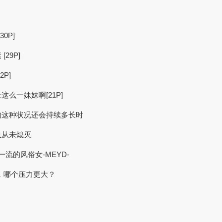
0P]
29P]
P]
么一妹妹啊[21P]
的这种状况还会持续多长时
血从未熄灭
流的风俗女-MEYD-
贷，哪个压力更大？