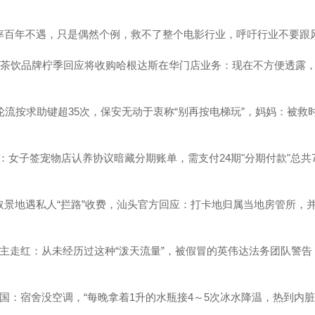
率百年不遇，只是偶然个例，救不了整个电影行业，呼吁行业不要跟
网红茶饮品牌柠季回应将收购哈根达斯在华门店业务：现在不方便透露
轮流按求助键超35次，保安无动于衷称“别再按电梯玩”，妈妈：被救
猫贷”：女子签宠物店认养协议暗藏分期账单，需支付24期"分期付款"总共7
取景地遇私人“拦路”收费，汕头官方回应：打卡地归属当地房管所，
博主走红：从未经历过这种“泼天流量”，被假冒的英伟达法务团队警告
国：宿舍没空调，“每晚拿着1升的水瓶接4～5次冰水降温，热到内脏