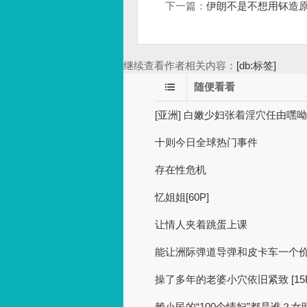
下一篇：
伊朗不是不想用钚造
继续查看作者相关内容：
[db:标签]
随便看看
[亚洲] 白嫩少妇张着淫穴任由嘿呦的
十则今日全球热门事件
存在性危机
忆姐姐[60P]
让情人夹着跳蛋上课
能让洲际弹道导弹和皮卡车一个
操了多年的老婆小穴依旧紧致 [15P
赖小民的“100个情妇”都是谁？女