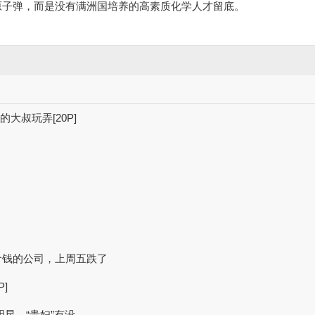
原子弹，而是没有满洲国培养的高素质化学人才留底。
大叔玩弄[20P]
价钱的公司，上周五跌了
]
明星、“贵妇”有没