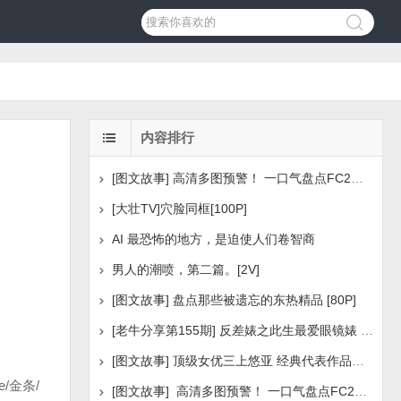
内容排行
[图文故事] 高清多图预警！ 一口气盘点FC2美少女系列之
[大壮TV]穴脸同框[100P]
AI 最恐怖的地方，是迫使人们卷智商
男人的潮喷，第二篇。[2V]
[图文故事] 盘点那些被遗忘的东热精品 [80P]
[老牛分享第155期] 反差婊之此生最爱眼镜婊 [160P]
[图文故事] 顶级女优三上悠亚 经典代表作品盘点 [288P
/金条/
[图文故事] 高清多图预警！ 一口气盘点FC2美少女系列