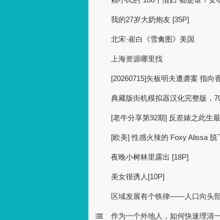
我的27岁大奶炮友 [35P]
北宋·崔白《雪禽图》美国
上海资源哪里找
[20260715]矢板明夫遭袭案 
典藏版街机模拟器汉化完整版，7
[老牛分享第92期] 反差婊之此生
[欧美] 性感火辣的 Foxy Alis
夜晚小树林里露出 [18P]
美女很诱人[10P]
区域发展有个铁律——人口向头
作为一个外地人，如何快速理清一