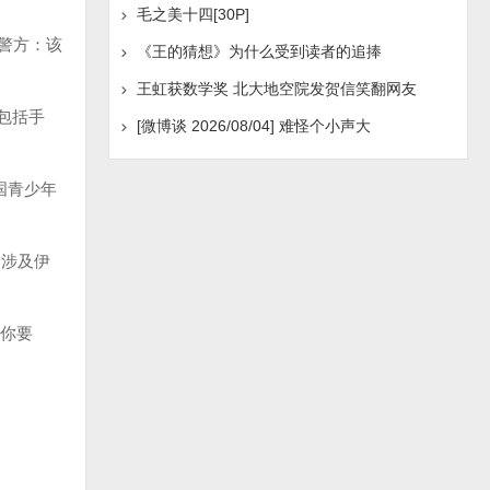
毛之美十四[30P]
；警方：该
《王的猜想》为什么受到读者的追捧
王虹获数学奖 北大地空院发贺信笑翻网友
包括手
[微博谈 2026/08/04] 难怪个小声大
国青少年
，涉及伊
你要