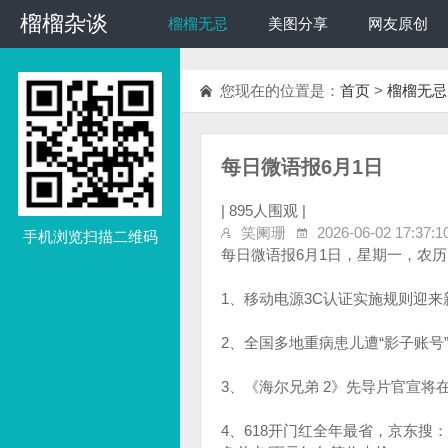
榴榴杂谈
榴榴杂谈
榴榴无忌
美图分享
网友原创
您现在的位置是：
首页
>
榴榴无忌
每日微语报6月1日
|
895人围观 |
笑阑珊
2026-06-02 17:37:1
手机浏览扫描二维码
每日微语报6月1日，星期一，农
1、移动电源3C认证实施规则迎来
2、全国多地重病患儿遭“影子账号
3、《海尔兄弟 2》先导片官宣将
4、618开门红全年最省，京东搜：购