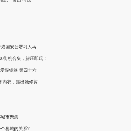
指向香港国安公署习人马
00街机合集，解压即玩！
最爱眼镜婊 第四十六
sa 脱下内衣，露出她修剪
部城市聚集
个县城的关系?