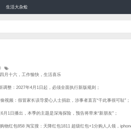
生活大杂烩
0
历四月十六，工作愉快，生活喜乐
新调整：2027年4月1日起，必须全面执行新版规则；
”偷视频：假冒家长误导爱心人士捐款，涉事者直言“干此事很可耻”；
在6月1日播出，本季的主题是深海探险，预告将带来“新朋友”；
物红包858 淘宝搜：天降红包1811 超级红包+1分购人人领，iphone