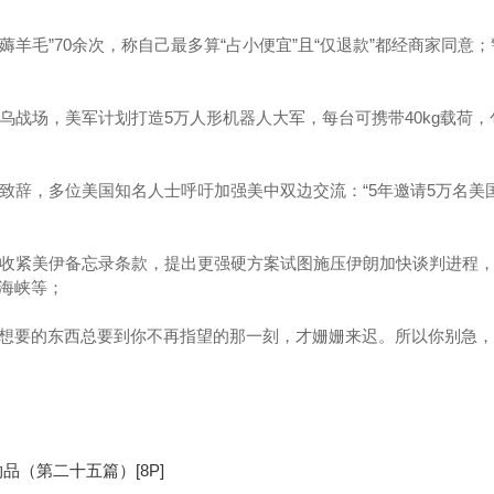
“薅羊毛”70余次，称自己最多算“占小便宜”且“仅退款”都经商家同意
乌战场，美军计划打造5万人形机器人大军，每台可携带40kg载荷，
等致辞，多位美国知名人士呼吁加强美中双边交流：“5年邀请5万名美
并收紧美伊备忘录条款，提出更强硬方案试图施压伊朗加快谈判进程
海峡等；
想要的东西总要到你不再指望的那一刻，才姗姗来迟。所以你别急，
品（第二十五篇）[8P]