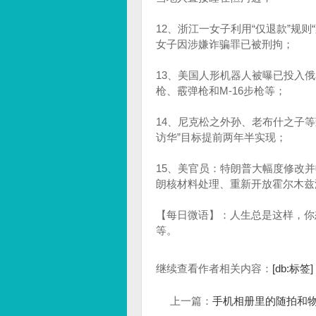
12、浙江一女子利用“仅退款”规则
女子因涉嫌诈骗罪已被刑拘；
13、美国人形机器人被曝已投入俄
枪、霰弹枪和M-16步枪等；
14、尼克松之外孙、老布什之子
访华”目标提前两年半实现；
15、美官员：特朗普大幅度修改
朗核材料处理、重新开放霍尔木兹
【每日微语】：人生总是这样，你
等。
继续查看作者相关内容：
[db:标签]
上一篇：
手机相册里的随拍和物