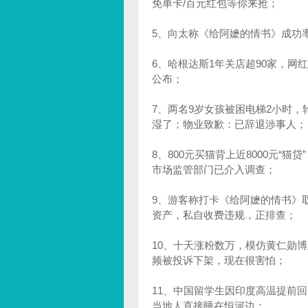
免单卡/百元红包等你来抢；
5、向太称《给阿嬷的情书》成功
6、哈根达斯1年关店超90家，
公布；
7、两名9岁女孩被困电梯2小时，
湿了；物业致歉：已辞退涉事人；
8、800元买猫背上近8000元“
市场监管部门已介入调查；
9、游客称打卡《给阿嬷的情书》
资产，私自收费违规，正排查；
10、十天涨粉数万，模仿黄仁勋
频被投诉下架，现在很害怕；
11、中国留学生因印度高温提前回
当地人直接睡在恒河边；