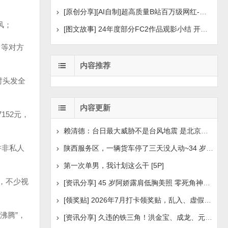
[原创分享][AI自制]超高质量B站百万级网红-河野华粉丝
风；
[图文故事] 24年度部分FC2作品观影小结 开年王炸后续
，等对方
内容推荐
时头发全
内容更新
152元，
赖清德：台日最大威胁不是台风地震 是北京侵扰胁迫
并非私人
陕西服务区，一辆货车停了三天没人动~34 岁司机早已离世
第一次单男，我计划这么干 [5P]
，不少视
[资讯分享] 45 岁阿娇露肩低胸美照 零死角神颜瘦身状
[领奖贴] 2026年7月打卡领奖贴，乱入、虚假领奖禁言，领取
沸腾”，
[资讯分享] 久违的铁三角！洪金宝、成龙、元彪最新合照