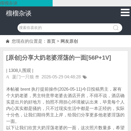
榴榴杂谈
榴榴杂谈
您现在的位置是：
首页
>
网友原创
[原创]分享大奶老婆淫荡的一面[56P+1V]
|
1308人围观 |
厦门一只狼
2026-05-29 04:48:28
本帖被 brent 执行提前操作(2026-05-11)今日投稿男主，家有
个大奶老婆，男主特意带老婆去酒店开房，不得不说，酒店确
实是出片的好地方，拍照不用担心环境被认出来，毕竟每个人
内心其实都是骚的，只不过现实生活中都是一本正经的，实际
十分色，让我们期待男主上岸，给我们分享更多他老婆淫荡的
一面。
以下让我们欣赏大奶淫荡老婆的一面，这次照片数量多，希望