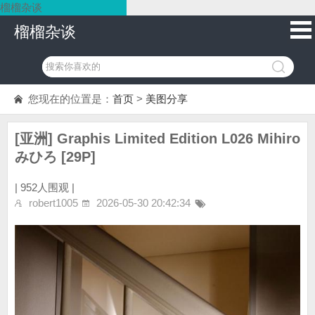
榴榴杂谈
榴榴杂谈
您现在的位置是：
首页
>
美图分享
[亚洲] Graphis Limited Edition L026 Mihiro
みひろ [29P]
|
952人围观 |
robert1005
2026-05-30 20:42:34