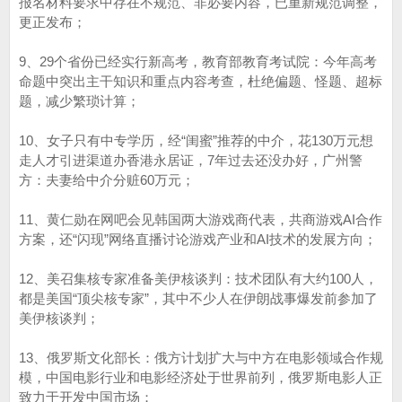
报名材料要求中存在不规范、非必要内容，已重新规范调整，
更正发布；
9、29个省份已经实行新高考，教育部教育考试院：今年高考
命题中突出主干知识和重点内容考查，杜绝偏题、怪题、超标
题，减少繁琐计算；
10、女子只有中专学历，经“闺蜜”推荐的中介，花130万元想
走人才引进渠道办香港永居证，7年过去还没办好，广州警
方：夫妻给中介分赃60万元；
11、黄仁勋在网吧会见韩国两大游戏商代表，共商游戏AI合作
方案，还“闪现”网络直播讨论游戏产业和AI技术的发展方向；
12、美召集核专家准备美伊核谈判：技术团队有大约100人，
都是美国“顶尖核专家”，其中不少人在伊朗战事爆发前参加了
美伊核谈判；
13、俄罗斯文化部长：俄方计划扩大与中方在电影领域合作规
模，中国电影行业和电影经济处于世界前列，俄罗斯电影人正
致力于开发中国市场；