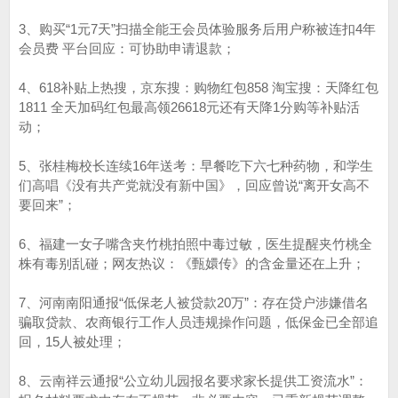
3、购买“1元7天”扫描全能王会员体验服务后用户称被连扣4年
会员费 平台回应：可协助申请退款；
4、618补贴上热搜，京东搜：购物红包858 淘宝搜：天降红包
1811 全天加码红包最高领26618元还有天降1分购等补贴活
动；
5、张桂梅校长连续16年送考：早餐吃下六七种药物，和学生
们高唱《没有共产党就没有新中国》，回应曾说“离开女高不
要回来”；
6、福建一女子嘴含夹竹桃拍照中毒过敏，医生提醒夹竹桃全
株有毒别乱碰；网友热议：《甄嬛传》的含金量还在上升；
7、河南南阳通报“低保老人被贷款20万”：存在贷户涉嫌借名
骗取贷款、农商银行工作人员违规操作问题，低保金已全部追
回，15人被处理；
8、云南祥云通报“公立幼儿园报名要求家长提供工资流水”：