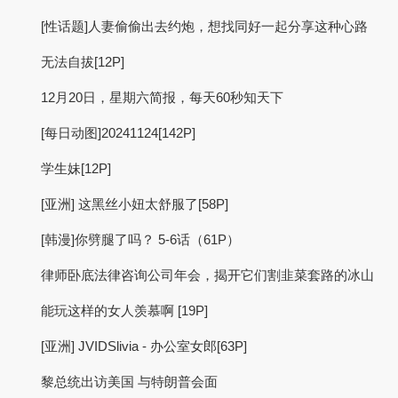
[性话题]人妻偷偷出去约炮，想找同好一起分享这种心路
无法自拔[12P]
12月20日，星期六简报，每天60秒知天下
[每日动图]20241124[142P]
学生妹[12P]
[亚洲] 这黑丝小妞太舒服了[58P]
[韩漫]你劈腿了吗？ 5-6话（61P）
律师卧底法律咨询公司年会，揭开它们割韭菜套路的冰山
能玩这样的女人羡慕啊 [19P]
[亚洲] JVIDSlivia - 办公室女郎[63P]
黎总统出访美国 与特朗普会面