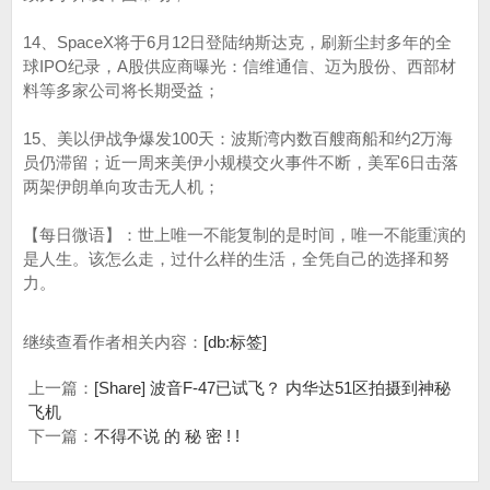
14、SpaceX将于6月12日登陆纳斯达克，刷新尘封多年的全
球IPO纪录，A股供应商曝光：信维通信、迈为股份、西部材
料等多家公司将长期受益；
15、美以伊战争爆发100天：波斯湾内数百艘商船和约2万海
员仍滞留；近一周来美伊小规模交火事件不断，美军6日击落
两架伊朗单向攻击无人机；
【每日微语】：世上唯一不能复制的是时间，唯一不能重演的
是人生。该怎么走，过什么样的生活，全凭自己的选择和努
力。
继续查看作者相关内容：
[db:标签]
上一篇：
[Share] 波音F-47已试飞？ 内华达51区拍摄到神秘
飞机
下一篇：
不得不说 的 秘 密 ! !