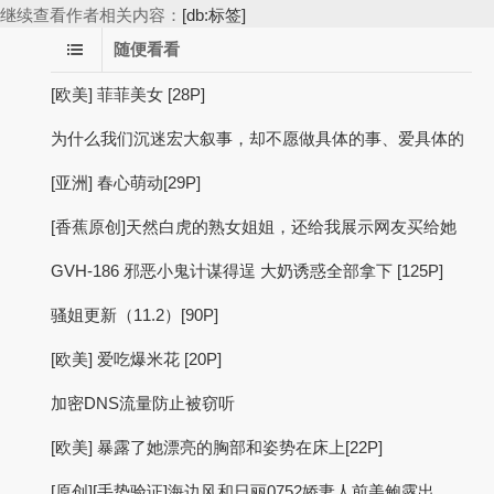
继续查看作者相关内容：
[db:标签]
随便看看
[欧美] 菲菲美女 [28P]
为什么我们沉迷宏大叙事，却不愿做具体的事、爱具体的
[亚洲] 春心萌动[29P]
[香蕉原创]天然白虎的熟女姐姐，还给我展示网友买给她
GVH-186 邪恶小鬼计谋得逞 大奶诱惑全部拿下 [125P]
骚姐更新（11.2）[90P]
[欧美] 爱吃爆米花 [20P]
加密DNS流量防止被窃听
[欧美] 暴露了她漂亮的胸部和姿势在床上[22P]
[原创][手势验证]海边风和日丽0752娇妻人前美鲍露出