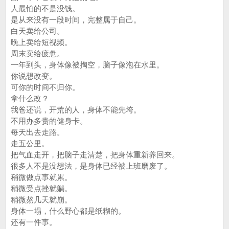
人最怕的不是没钱。
是从来没有一段时间，完整属于自己。
白天卖给公司。
晚上卖给短视频。
周末卖给疲惫。
一年到头，身体像被掏空，脑子像泡在水里。
你说想改变。
可你的时间不归你。
拿什么改？
我爸还说，开荒的人，身体不能先垮。
不用办多贵的健身卡。
每天出去走路。
走五公里。
把气血走开，把脑子走清楚，把身体重新养回来。
很多人不是没想法，是身体已经被上班磨废了。
稍微做点事就累。
稍微受点挫就躺。
稍微熬几天就崩。
身体一塌，什么野心都是纸糊的。
还有一件事。