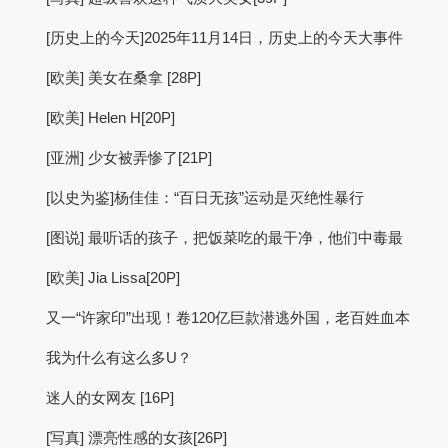
[历史上的今天]2025年11月14日，历史上的今天大事件
[欧美] 美女在桑拿 [28P]
[欧美] Helen H[20P]
[亚洲] 少女被弄惨了[21P]
[以史为鉴]杨佳佳：“百日无孩”运动是灭绝性暴行
[图说] 最听话的孩子，把饭菜吃的最干净，他们中毒最
[欧美] Jia Lissa[20P]
又一“许家印”出现！卷120亿巨款潜逃外国，老百姓血本
我为什么有这么多U？
迷人的女网友 [16P]
[写真] 漂亮性感的女孩[26P]