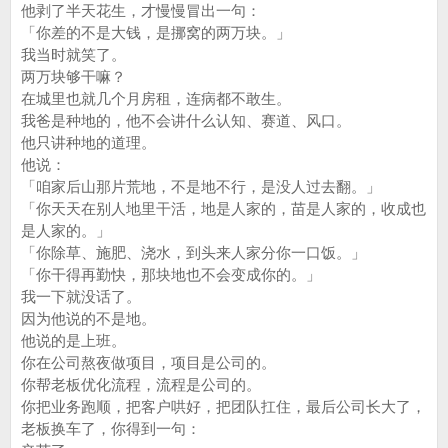
他剥了半天花生，才慢慢冒出一句：
「你差的不是大钱，是挪窝的两万块。」
我当时就笑了。
两万块够干嘛？
在城里也就几个月房租，连病都不敢生。
我爸是种地的，他不会讲什么认知、赛道、风口。
他只讲种地的道理。
他说：
「咱家后山那片荒地，不是地不行，是没人过去翻。」
「你天天在别人地里干活，地是人家的，苗是人家的，收成也
是人家的。」
「你除草、施肥、浇水，到头来人家分你一口饭。」
「你干得再勤快，那块地也不会变成你的。」
我一下就没话了。
因为他说的不是地。
他说的是上班。
你在公司熬夜做项目，项目是公司的。
你帮老板优化流程，流程是公司的。
你把业务跑顺，把客户哄好，把团队扛住，最后公司长大了，
老板换车了，你得到一句：