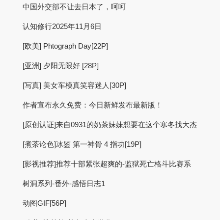
中国外交部不让去日本了，呵呵
认知修行2025年11月6日
[欧美] Phtograph Day[22P]
[亚洲] 夕阳无限好 [28P]
[写真] 美女车模真笑容迷人[30P]
作者宣布永久免费：今日新鲜发布最新版！
[原创认证]来自0931的奶茶妹妹想要在这个寒冬找大杰
[煮茶论色]冰鉴 第一神骨 4 指功[19P]
[影视推荐]推荐十部紧张超爽的-监狱死亡格斗比赛系
树洞系列-番外-感悟日志1
动图GIF[56P]