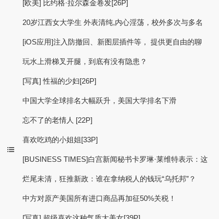
[欧美] 比约格·拉尔森金卷发[26P]
20岁江西女大学生 外表清纯,内心淫荡，校外多次与多名
[iOS应用]注入防撤回、新图层插件等， 提供更自由的聊
玩水上滑梯叉开腿，到底有没有隐患？
[写真] 性福的少妇[26P]
中国大学全球排名大幅跃升，美国大学排名下滑
忘不了的老情人 [22P]
喜欢吃鸡的小姐姐[33P]
[BUSINESS TIMES]白宫新闻秘书卡罗琳·莱维特表示：这
烂尾未清，狂推新政：谁在拿纳税人的钱玩“乌托邦”？
中方对原产美国所有进口商品再加征50%关税！
[写真] 超级喜欢这种气质大美女[39P]