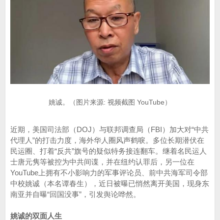
姚诚。（图片来源: 视频截图 YouTube）
近期，美国司法部（DOJ）与联邦调查局（FBI）加大对“中共
代理人”的打击力度，海外华人圈风声鹤唳。多位长期潜伏在
民运圈、打着“反共”旗号的疑似特务接连翻车。继着名民运人
士唐元隽等被控为中共间谍，并在纽约认罪后，另一位在
YouTube上拥有不小影响力的军事评论员、前中共海军司令部
中校姚诚（本名谭春生），近日被曝已悄然离开美国，现身东
南亚并自曝“回国没事”，引发舆论哗然。
姚诚的双面人生