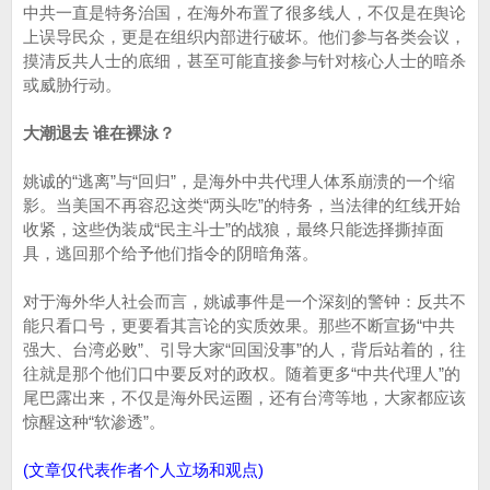
中共一直是特务治国，在海外布置了很多线人，不仅是在舆论
上误导民众，更是在组织内部进行破坏。他们参与各类会议，
摸清反共人士的底细，甚至可能直接参与针对核心人士的暗杀
或威胁行动。
大潮退去 谁在裸泳？
姚诚的“逃离”与“回归”，是海外中共代理人体系崩溃的一个缩
影。当美国不再容忍这类“两头吃”的特务，当法律的红线开始
收紧，这些伪装成“民主斗士”的战狼，最终只能选择撕掉面
具，逃回那个给予他们指令的阴暗角落。
对于海外华人社会而言，姚诚事件是一个深刻的警钟：反共不
能只看口号，更要看其言论的实质效果。那些不断宣扬“中共
强大、台湾必败”、引导大家“回国没事”的人，背后站着的，往
往就是那个他们口中要反对的政权。随着更多“中共代理人”的
尾巴露出来，不仅是海外民运圈，还有台湾等地，大家都应该
惊醒这种“软渗透”。
(文章仅代表作者个人立场和观点)