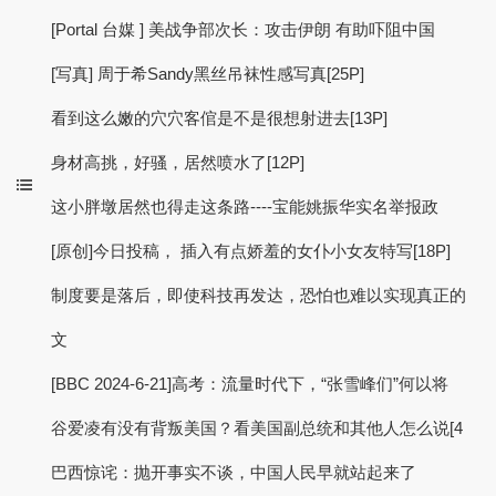
[Portal 台媒 ] 美战争部次长：攻击伊朗 有助吓阻中国
[写真] 周于希Sandy黑丝吊袜性感写真[25P]
看到这么嫩的穴穴客倌是不是很想射进去[13P]
身材高挑，好骚，居然喷水了[12P]
这小胖墩居然也得走这条路----宝能姚振华实名举报政
[原创]今日投稿， 插入有点娇羞的女仆小女友特写[18P]
制度要是落后，即使科技再发达，恐怕也难以实现真正的
文
[BBC 2024-6-21]高考：流量时代下，“张雪峰们”何以将
谷爱凌有没有背叛美国？看美国副总统和其他人怎么说[4
巴西惊诧：抛开事实不谈，中国人民早就站起来了