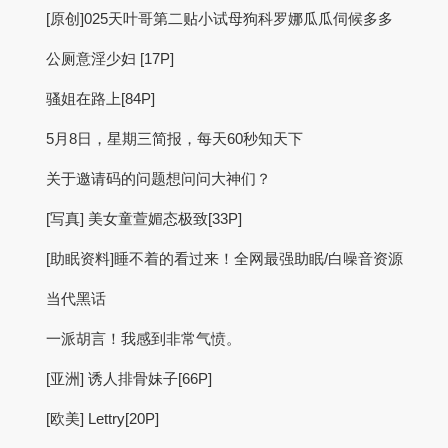
[原创]025天叶哥第二贴小试母狗科罗娜瓜瓜伺候多多
公厕意淫少妇 [17P]
骚姐在路上[84P]
5月8日，星期三简报，每天60秒知天下
关于邀请码的问题想问问大神们？
[写真] 美女童萱媚态极致[33P]
[助眠资料]睡不着的看过来！全网最强助眠/白噪音资源
当代黑话
一派胡言！我感到非常气愤。
[亚洲] 诱人排骨妹子[66P]
[欧美] Lettry[20P]