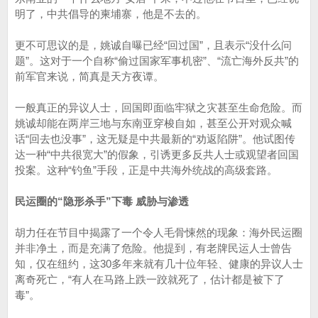
明了，中共倡导的柬埔寨，他是不去的。
更不可思议的是，姚诚自曝已经“回过国”，且表示“没什么问
题”。这对于一个自称“偷过国家军事机密”、“流亡海外反共”的
前军官来说，简真是天方夜谭。
一般真正的异议人士，回国即面临牢狱之灾甚至生命危险。而
姚诚却能在两岸三地与东南亚穿梭自如，甚至公开对观众喊
话“回去也没事”，这无疑是中共最新的“劝返陷阱”。他试图传
达一种“中共很宽大”的假象，引诱更多反共人士或观望者回国
投案。这种“钓鱼”手段，正是中共海外统战的高级套路。
民运圈的“隐形杀手”下毒 威胁与渗透
胡力任在节目中揭露了一个令人毛骨悚然的现象：海外民运圈
并非净土，而是充满了危险。他提到，有老牌民运人士曾告
知，仅在纽约，这30多年来就有几十位年轻、健康的异议人士
离奇死亡，“有人在马路上跌一跤就死了，估计都是被下了
毒”。