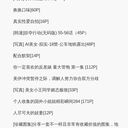
换换口味[60P]
真实性爱自拍[16P]
[韩漫]掠夺行动(无码版) 55-56话（45P）
[写真] AI美女-拟实-18禁-公车地铁露出[48P]
配合默契[14P]
你一定喜欢的反差婊 量大管饱 第一集 [112P]
美伊冲突暂停之际，调解人努力弥合双方分歧
[写真] 美女小王同学媚态极致[33P]
个人收集的国外小姐姐精彩瞬间284 [171P]
人尽可夫的妓妻[12P]
[珍藏图集]分享一套不一样且非常有收藏价值的图集，地