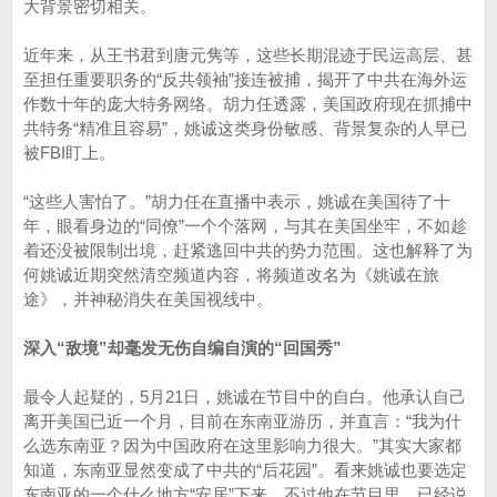
大背景密切相关。
近年来，从王书君到唐元隽等，这些长期混迹于民运高层、甚
至担任重要职务的“反共领袖”接连被捕，揭开了中共在海外运
作数十年的庞大特务网络。胡力任透露，美国政府现在抓捕中
共特务“精准且容易”，姚诚这类身份敏感、背景复杂的人早已
被FBI盯上。
“这些人害怕了。”胡力任在直播中表示，姚诚在美国待了十
年，眼看身边的“同僚”一个个落网，与其在美国坐牢，不如趁
着还没被限制出境，赶紧逃回中共的势力范围。这也解释了为
何姚诚近期突然清空频道内容，将频道改名为《姚诚在旅
途》，并神秘消失在美国视线中。
深入“敌境”却毫发无伤自编自演的“回国秀”
最令人起疑的，5月21日，姚诚在节目中的自白。他承认自己
离开美国已近一个月，目前在东南亚游历，并直言：“我为什
么选东南亚？因为中国政府在这里影响力很大。”其实大家都
知道，东南亚显然变成了中共的“后花园”。看来姚诚也要选定
东南亚的一个什么地方“安居”下来，不过他在节目里，已经说