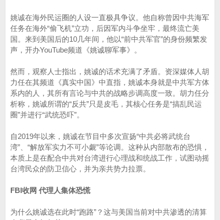
姚诚在海外民运圈的人设一直极具争议。他自称曾因中共海军
任务在海外“偷飞机”立功，后因军内斗争坐牢，最终流亡美
国。来到美国后的10几年间，他以“前中共军官”的身份频繁发
声，开办YouTube频道《姚诚聊军事》。
然而，观察人士指出，姚诚的话术充满了矛盾。资深媒体人胡
力任在其频道《真实中国》中直指，姚诚本身就是中共军方体
系内的人，其所有言论与中共的战略步调高度一致。胡力任分
析称，姚诚所谓的“反共”只是皮毛，其核心任务是“搞乱民运
圈”并进行“武统恐吓”。
自2019年以来，姚诚在节目中多次宣扬“中共必将武统台
湾”、“解放军实力不可小觑”等论调。这种从内部散布的恐惧，
本质上是在配合中共对台湾进行心理战和统战工作，试图动摇
台湾民众的防卫信心，并为亲共势力拉票。
FBI收网 代理人集体恐慌
为什么姚诚选在此时“跑路”？这与美国当前对中共渗透的清算