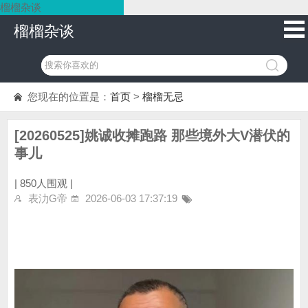
榴榴杂谈
榴榴杂谈
您现在的位置是：
首页
>
榴榴无忌
[20260525]姚诚收摊跑路 那些境外大V潜伏的
事儿
|
850人围观 |
表氻G帝
2026-06-03 17:37:19