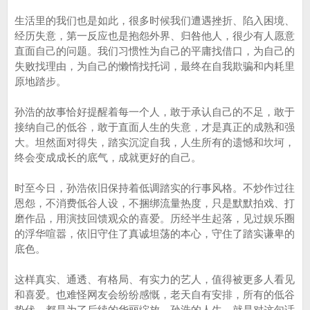
生活里的我们也是如此，很多时候我们遭遇挫折、陷入困境、
经历失意，第一反应也是抱怨外界、归咎他人，很少有人愿意
直面自己的问题。我们习惯性为自己的平庸找借口，为自己的
失败找理由，为自己的懒惰找托词，最终在自我欺骗和内耗里
原地踏步。
孙浩的故事恰好提醒着每一个人，敢于承认自己的不足，敢于
接纳自己的低谷，敢于直面人生的失意，才是真正的成熟和强
大。坦然面对得失，踏实沉淀自我，人生所有的遗憾和坎坷，
终会变成成长的底气，成就更好的自己。
时至今日，孙浩依旧保持着低调踏实的行事风格。不炒作过往
恩怨，不消费低谷人设，不捆绑流量热度，只是默默拍戏、打
磨作品，用演技回馈观众的喜爱。历经半生起落，见过娱乐圈
的浮华喧嚣，依旧守住了真诚坦荡的本心，守住了踏实谦卑的
底色。
这样真实、通透、有格局、有实力的艺人，值得被更多人看见
和喜爱。也难怪网友会纷纷感慨，老天自有安排，所有的低谷
蛰伏，都是为了后续的华丽绽放。孙浩的人生，就是对这句话