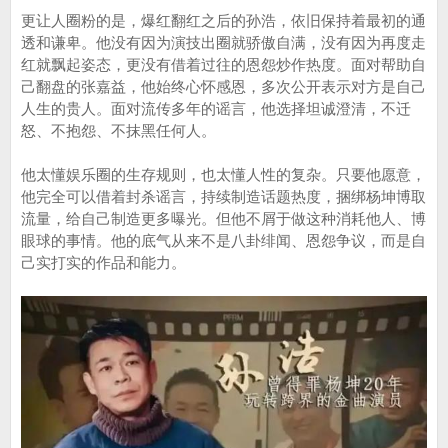
更让人圈粉的是，爆红翻红之后的孙浩，依旧保持着最初的通
透和谦卑。他没有因为演技出圈就骄傲自满，没有因为再度走
红就飘起姿态，更没有借着过往的恩怨炒作热度。面对帮助自
己翻盘的张嘉益，他始终心怀感恩，多次公开表示对方是自己
人生的贵人。面对流传多年的谣言，他选择坦诚澄清，不迁
怒、不抱怨、不抹黑任何人。
他太懂娱乐圈的生存规则，也太懂人性的复杂。只要他愿意，
他完全可以借着封杀谣言，持续制造话题热度，捆绑杨坤博取
流量，给自己制造更多曝光。但他不屑于做这种消耗他人、博
眼球的事情。他的底气从来不是八卦绯闻、恩怨争议，而是自
己实打实的作品和能力。