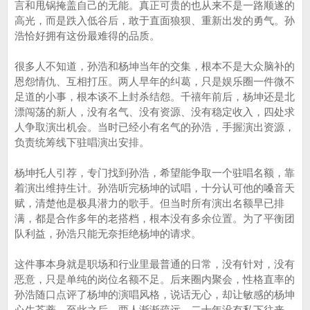
言和甩锅掩盖自己的无能。真正可贵的也从来不是一路顺遂的
高光，而是跌入低谷后，敢于直面狼狈、重新出发的勇气。孙
浩恰好拥有这份最难得的品质。
很多人不知道，孙浩和杨坤当年的交集，根本不是大众脑补的
恩怨情仇、互相打压。两人早年的纠葛，只是娱乐圈一件微不
足道的小事，根本谈不上封杀结怨。千禧年前后，杨坤还是北
漂闯荡的新人，没有名气、没有资源、没有稳定收入，四处求
人争取演出机会。当时已经小有名气的孙浩，手握演出资源，
负责统筹线下驻唱演出安排。
杨坤托人引荐，专门找到孙浩，希望能争取一个驻唱名额，靠
着演出维持生计。孙浩听完杨坤的试唱，十分认可他的嗓音天
赋，清楚他是极具潜力的歌手。但当时所有演出名额早已排
满，都是合作多年的老搭档，根本没有多余位置。为了平衡团
队利益，孙浩只能无奈拒绝杨坤的请求。
这件事本身就是职场和行业里最普通的日常，没有针对，没有
恶意，只是单纯的岗位名额不足。后来圈内聚会，性格直率的
孙浩随口点评了杨坤的演唱风格，说话无心，却让敏感的杨坤
心生芥蒂。至此之后，两人渐渐疏远，二十年没有私下往来，