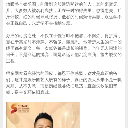
放眼整个娱乐圈，能做到这般通透豁达的艺人，真的寥寥无
几。大多数人被名利裹挟，困在一时的得失里，患得患失、斤
斤计较。红的时候肆意张扬，低谷的时候矫情卖惨，永远学不
会正视自己，永远学不会接纳失意。
孙浩的可贵之处，不仅在于低谷时不抱怨、不摆烂、肯拼搏，
更在于高光时不浮躁、不骄傲、懂感恩。他清楚人生的每一段
经历都有意义，每一次低谷都是成长的铺垫。当年无人问津的
日子，不是命运的抛弃，而是命运让他沉淀自我、蓄力蜕变的
过程。
很多网友看完孙浩的回应，都忍不住感慨，这才是真正的爷
们，这才是娱乐圈艺人该有的样子。真正的强大从来不是一帆
风顺、从不失意，而是历经低谷依旧坦荡，直面失败依旧坚
韧，褪去光环依旧真诚。