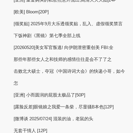
[欧美] Bloom[20P]
[领奖贴] 2025年9月大乐透领奖贴，乱入、虚假领奖禁言
下饭神剧《黑镜》第七季全部上线
[20260520]美女军官叛逃! 向伊朗泄密重创美 FBI:全
那些年那些女人之和技师的感情往往是会不了了之
击败北大硕士，夺冠《中国诗词大会》的快递小哥，如今
怎
[亚洲] 小而圆润的屁股太极品了[50P]
[露脸反差]眼镜娘之我爱一条柴，尽显骚B本色[12P]
[微博谈 2025/07/24] 混装的油，老鼠的头
无套干情人 [12P]