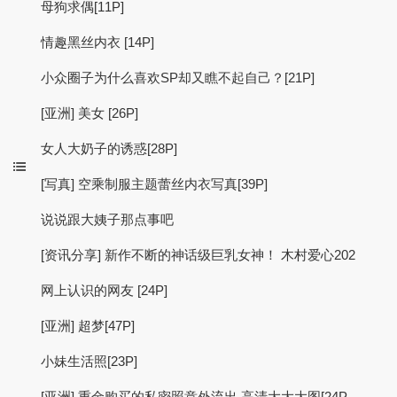
母狗求偶[11P]
情趣黑丝内衣 [14P]
小众圈子为什么喜欢SP却又瞧不起自己？[21P]
[亚洲] 美女 [26P]
女人大奶子的诱惑[28P]
[写真] 空乘制服主题蕾丝内衣写真[39P]
说说跟大姨子那点事吧
[资讯分享] 新作不断的神话级巨乳女神！ 木村爱心202
网上认识的网友 [24P]
[亚洲] 超梦[47P]
小妹生活照[23P]
[亚洲] 重金购买的私密照意外流出,高清大大大图[24P