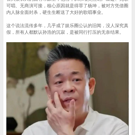
可唱、无商演可接，核心原因就是得罪了杨坤，被对方凭借圈
内人脉全面封杀，硬生生断送了大好的歌唱事业。
这个说法流传多年，几乎成了娱乐圈公认的旧闻，没人深究真
假，所有人都默认孙浩的沉寂，是被同行打压的无奈结果。