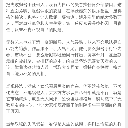
把失败归咎于任何人，没有为自己的失意找任何外部借口。这
种直面落魄、坦然认败的态度，在浮躁虚荣的娱乐圈里，显得
格外稀缺，也格外让人敬佩。要知道，娱乐圈里的绝大多数艺
人，面对事业低谷和人生失意，第一反应永远是找外因、甩责
任，从来不肯正视自己的问题。
无数艺人事业下滑、资源断层、人气暴跌，从来不会承认是自
己能力退步、作品跟不上、人气不足。他们要么归咎于行业内
卷、市场不公，要么暗戳戳吐槽同行打压、资本针对，甚至刻
意编造被封杀、被排挤的剧本，给自己塑造无辜受害者的人
设。靠着这些悲情人设，博取大众同情，维持自身热度，掩盖
自己能力不足的真相。
反观孙浩，活成了娱乐圈最另类的存在。他不遮掩落魄，不美
化失意，不甩锅他人，大大方方承认自己当年就是不行，就是
被市场淘汰，就是无人问津。这份坦荡和格局，瞬间戳中了无
数网友的内心，也让大家彻底读懂了他时隔多年再度翻红的真
正原因。
当年乐坛的失意低谷，看似是人生的缺憾，实则是命运的别样