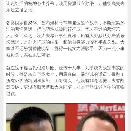
让走红后的杨坤心生芥蒂，动用资源孤立孙浩，让他彻底失去
乐坛立足之地。
各类娱乐自媒体、圈内爆料号常年搬运这个故事，不断渲染孙
浩的悲情遭遇，把他塑造成被同行打压、怀才不遇的悲情艺
人。久而久之，没人去考证事件真相，所有人都默认孙浩的乐
坛隐退，是外力打压的结果，和他自身能力没有半点关系。大
家甚至还纷纷替他惋惜，觉得一代实力派歌手，因为一点小事
被封杀，实在太过可惜。
就在这个谣言扎根娱乐圈、流传十几年，几乎成为既定事实的
时候，孙浩亲自下场发声，用最直白、最坦诚的话语，推翻了
所有外界的猜测和脑补。面对镜头，他没有丝毫遮掩，没有刻
意卖惨，更没有顺势博取大众同情，只是平静陈述当年的真实
过往。