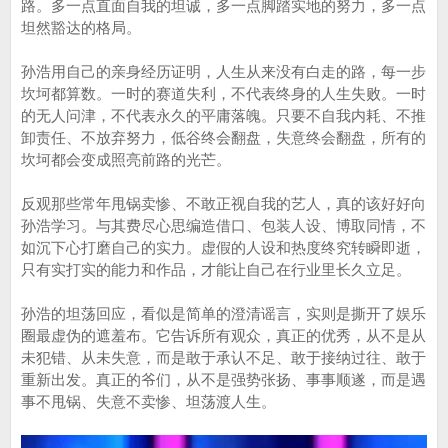
路。多一点直面自我的坦诚，多一点脚踏实地的努力，多一点
坦然豁达的格局。
孙浩用自己的亲身经历证明，人生从来没有白走的路，每一步
坎坷都算数。一时的赛道失利，不代表终身的人生失败。一时
的无人问津，不代表永久的平庸落魄。只要不自我内耗、不推
卸责任、不放弃努力，低谷终会翻盘，失意终会翻盘，所有的
坎坷都会变成照亮前路的光芒。
反观那些常年甩锅卖惨、不敢正视自我的艺人，真的该好好向
孙浩学习。与其费尽心思编造借口、包装人设、博取同情，不
如沉下心打磨自己的实力。虚假的人设和热度终究转瞬即逝，
只有实打实的能力和作品，才能让自己在行业里长久立足。
孙浩的坦荡回应，看似是简单的澄清谣言，实则是撕开了娱乐
圈最虚伪的遮羞布。它告诉所有观众，真正的优秀，从不是从
未犯错、从未失意，而是敢于承认不足、敢于接纳过往、敢于
重新出发。真正的爷们，从不是强势张扬、事事顺遂，而是遇
事不甩锅、失意不卖惨、坦荡渡人生。