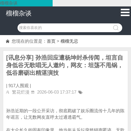
榴榴杂谈
榴榴杂谈
您现在的位置是：
首页
>
榴榴无忌
[讯息分享] 孙浩回应遭杨坤封杀传闻，坦言自
身低谷无歌唱无人邀约，网友：坦荡不甩锅，
低谷磨砺出精湛演技
|
917人围观 |
繁花烂漫
2026-06-03 17:37:17
孙浩近期的一段公开采访，彻底戳破了娱乐圈流传十几年的陈
年谣言，让无数网友直呼太过通透霸气。
在大众长久的固有印象里，他当年从乐坛突然销声匿迹、无歌