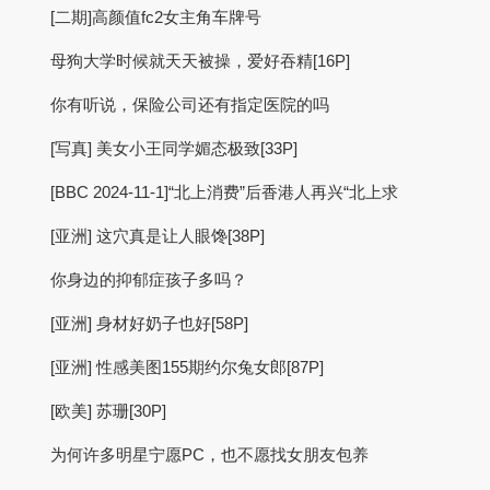
[二期]高颜值fc2女主角车牌号
母狗大学时候就天天被操，爱好吞精[16P]
你有听说，保险公司还有指定医院的吗
[写真] 美女小王同学媚态极致[33P]
[BBC 2024-11-1]“北上消费”后香港人再兴“北上求
[亚洲] 这穴真是让人眼馋[38P]
你身边的抑郁症孩子多吗？
[亚洲] 身材好奶子也好[58P]
[亚洲] 性感美图155期约尔兔女郎[87P]
[欧美] 苏珊[30P]
为何许多明星宁愿PC，也不愿找女朋友包养