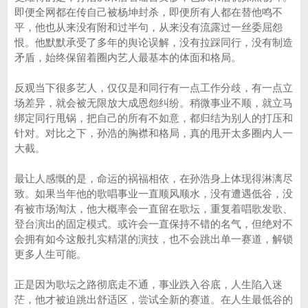
即便全网都在传自己被杨坤封杀，即便所有人都在替他鸣不
平，他也从来没有附和过半句，从来没有流露过一丝委屈怨
恨。他默默承受了多年的舆论误解，没有拉踩同行，没有制造
矛盾，始终保留着圈内艺人最基本的体面和格局。
反观当下很多艺人，仅仅是和同行有一点工作分歧，有一点立
场差异，就会被无限放大成恩怨纠纷。稍微事业不顺，就立马
绑定同行甩锅，把自己的所有不如意，都归结为别人的打压和
针对。对比之下，孙浩的胸襟和格局，真的甩开太多圈内人一
大截。
最让人感慨的是，命运的祸福相依，在孙浩身上体现得淋漓尽
致。如果当年他的歌唱事业一直顺风顺水，没有遭遇低谷，没
有被市场淘汰，他大概率会一直留在歌坛，重复着唱歌发歌、
登台演出的固定模式。或许会一直保持不错的名气，但绝对不
会拥有如今这般扎实精湛的演技，也不会跳出单一赛道，解锁
更多人生可能。
正是因为歌坛之路彻底走不通，事业跌入谷底，人生陷入迷
茫，他才被迫跳出舒适区，尝试全新的赛道。在人生最低谷的