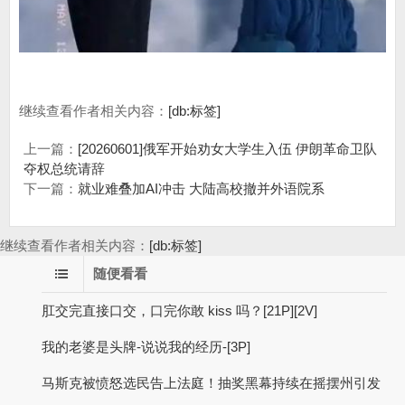
继续查看作者相关内容：
[db:标签]
上一篇：
[20260601]俄军开始劝女大学生入伍 伊朗革命卫队
夺权总统请辞
下一篇：
就业难叠加AI冲击 大陆高校撤并外语院系
继续查看作者相关内容：
[db:标签]
随便看看
肛交完直接口交，口完你敢 kiss 吗？[21P][2V]
我的老婆是头牌-说说我的经历-[3P]
马斯克被愤怒选民告上法庭！抽奖黑幕持续在摇摆州引发