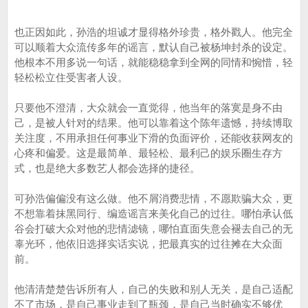
也正因如此，孙浩的坦诚才显得格外珍贵，格外戳人。他完全
可以顺着大众流传多年的谣言，默认自己被杨坤封杀的设定。
他根本不用多说一句话，就能稳稳拿到全网的同情和惋惜，轻
轻松松立住受害者人设。
只要他不澄清，大众就会一直觉得，他当年的落寞是身不由
己，是被人针对的结果。他可以靠着这个陈年遗憾，持续博取
关注度，不用承担任何事业下滑的负面评价，还能收获网友的
心疼和偏爱。这是最简单、最轻松、最利己的娱乐圈生存方
式，也是绝大多数艺人都会选择的捷径。
可孙浩偏偏没有这么做。他不屑消费悲情，不愿欺骗大众，更
不想靠着抹黑同行、编造谣言来美化自己的过往。哪怕承认低
谷会打破大众对他的悲情滤镜，哪怕直面失意会褪去自己的无
辜光环，他依旧选择实话实说，把最真实的过往摊在大众面
前。
他清清楚楚告诉所有人，自己的失败和别人无关，是自己适配
不了市场，是自己事业走到了瓶颈，是自己当时确实不够优