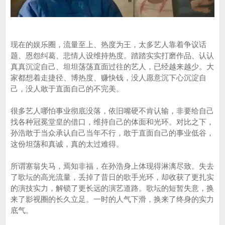
现在的娱乐圈，流量至上、热度为王，太多艺人靠着争议话
题、恩怨纠葛、悲情人设维持热度。踏踏实实打磨作品、认认
真真沉淀自己、坦坦荡荡直面过往的艺人，已经越来越少。大
家都想着走捷径、博热度、赚快钱，没人愿意沉下心沉淀自
己，没人敢于直面自己的不完美。
很多艺人哪怕事业彻底没落，依旧嘴硬不肯认输，非要给自己
找各种冠冕堂皇的借口，维持自己的体面和光环。对比之下，
孙浩敢于当众承认自己当年不行，敢于直面自己的事业低谷，
这份坦荡和真诚，真的太过难得。
所谓塞翁失马，焉知非福，在孙浩身上体现得淋漓尽致。失去
了歌坛的高光流量，丢掉了昔日的歌手光环，却收获了更扎实
的演技实力，解锁了更长远的演艺道路。歌坛的短暂失意，换
来了影视圈的长久立足。一时的人气下滑，换来了终身的实力
底气。