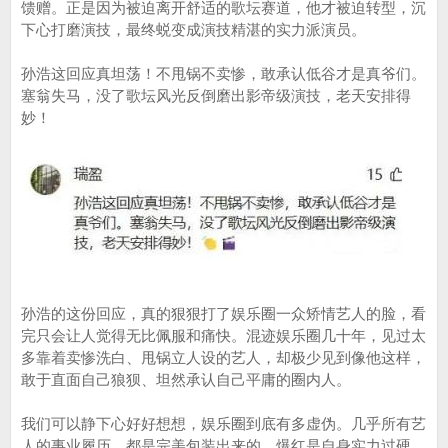
馈赠。正是因为被迫离开舒适的歌坛赛道，他才被迫转型，沉
下心打磨演技，最终蜕变成演技精湛的实力派演员。
孙浩这回应真坦荡！不甩锅不卖惨，敢承认低谷才是真爷们。
塞翁失马，没了歌坛风光反倒磨出影帝级演技，老天安排得
妙！
孙浩的这份回应，真的狠狠打了娱乐圈一众矫情艺人的脸，看
完只会让人觉得无比佩服和痛快。混迹娱乐圈几十年，见过太
多靠着卖惨洗白、甩锅立人设的艺人，却极少见到像他这样，
敢于直面自己狼狈、坦然承认自己平庸的圈内人。
我们可以静下心好好想想，娱乐圈到底有多虚伪。几乎所有艺
人的事业履历，都是完美包装出来的。爆红是自身实力过硬，