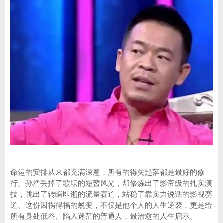
命运的安排从来都充满深意，所有的得失起落都是最好的修
行。孙浩丢掉了歌坛的短暂风光，却修炼出了影帝级的扎实演
技，跳出了转瞬即逝的流量赛道，站稳了靠实力说话的影视赛
道。这份因祸得福的蜕变，不仅是他个人的人生逆袭，更是给
所有身处低谷、陷入迷茫的普通人，最治愈的人生启示。