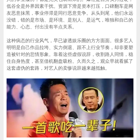
低谷全是外界因素干扰。资源下滑是资本打压，口碑翻车是网
友恶意抹黑，事业停滞是同行恶意竞争。从头到尾，他们永远
没错，错的是市场、是环境、是别人、是运气，唯独和自己的
能力、心态、付出没有半点关系。
这种病态的行业风气，早已渗透娱乐圈的方方面面。很多艺人
明明是自己作品拉垮、实力倒退、跟不上行业节奏，却非要塑
造被针对的悲情形象。靠着这些虚假说辞，收割路人同情，稳
住自身热度，甚至借机翻盘吸粉。久而久之，观众早就看腻了
这套虚伪的套路，对艺人的卖惨说辞越来越抵触。