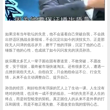
如果没有当年歌坛的失意，他不会逼着自己突破自我，不会跳
出舒适区挑战全新领域，不会沉淀出如今的演技实力。正是那
段无人问津的低谷岁月，磨平了他的浮躁，沉淀了他的心态，
锤炼了他的心性，也成就了如今闪闪发光的演员孙浩。
娱乐圈太多艺人一辈子困在固有赛道里，不敢突破，不愿改
变，安于现状，最终被市场快速淘汰。还有很多艺人，遭遇一
点挫折就怨天尤人、自怨自艾，只会抱怨命运不公、行业无
情，从来不会主动调整自己、提升自己。
孙浩的经历，刚好给所有浮躁的艺人上了生动一课。人生没有
绝对的绝境，也没有一成不变的低谷。一时的失意不是人生的
终点，而是转型蜕变的契机。真正困住人的从来不是外界的打
压和困境，而是不敢正视失败、不愿改变自我的懦弱心态。