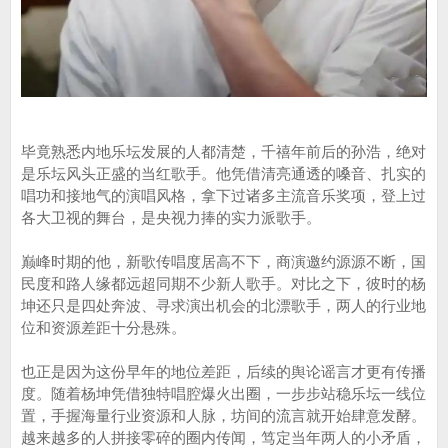
毕竟熟悉内地乐坛发展的人都清楚，千禧年前后的孙浩，绝对
是乐坛风头正盛的当红歌手。他凭借清亮通透的嗓音、扎实的
唱功和接地气的演唱风格，拿下过诸多主流音乐奖项，登上过
各大卫视的舞台，是央视力捧的实力派歌手。
巅峰时期的他，新歌传唱度居高不下，商演邀约源源不断，国
民度和路人缘都远超同期不少新人歌手。对比之下，彼时的杨
坤还只是四处奔波、寻求演出机会的北漂歌手，两人的行业地
位和资源差距十分悬殊。
也正是因为这份早年的地位差距，后续的舆论谣言才更有传播
度。随着杨坤凭借独特唱腔爆火出圈，一步步站稳乐坛一线位
置，手握海量行业资源和人脉，坊间的流言就开始肆意发酵。
越来越多的人拼接零碎的圈内传闻，笃定当年两人的小矛盾，