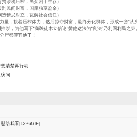
苛捐杂税压榨，民众困于生存）
搜刮民间财富，国库独享盈余）
制造猜忌对立，瓦解社会信任）
量，接着压榨体力，然后掠夺财富，最终分化群体，形成一套“从
推崇，为他写下“商鞅徒木立信论”赞他这法为“良法”乃利国利民之策
分尸都便宜他了！
情想清楚再行动
复访问
我看[12P6GIF]