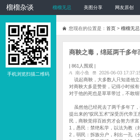
榴榴杂谈
榴榴杂谈
榴榴无忌
美图分享
网友原创
您现在的位置是：
首页
>
榴榴无忌
商鞅之毒，绵延两千多年
|
861人围观 |
南小鱼
2026-06-03 17:37:1
手机浏览扫描二维码
说起商鞅，大多数人只知道他立
对商鞅大多是赞誉，记得小时候有
对于他的死也是草草带过，不敢细
虽然他已经死去了两千多年了，
提出来的“驭民五术”深受历代帝
民，商鞅觉得百姓穷才会努力求富
1，愚民：禁绝私学，以法为教（
2，弱民：拆族分户，利出一孔（