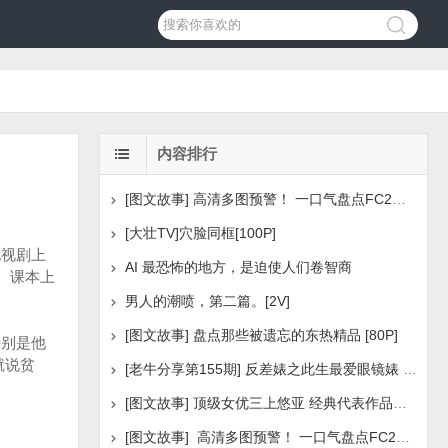
内容排行
[图文故事] 高清多图预警！ 一口气盘点FC2美少女系列之
[大壮TV]穴脸同框[100P]
视剧上
AI 最恐怖的地方，是迫使人们卷智商
。课本上
男人的潮喷，第二篇。[2V]
[图文故事] 盘点那些被遗忘的东热精品 [80P]
别是他
就说贫
[老牛分享第155期] 反差婊之此生最爱眼镜婊 [160P]
[图文故事] 顶级女优三上悠亚 经典代表作品盘点 [288P
[图文故事] 高清多图预警！ 一口气盘点FC2美少女系列