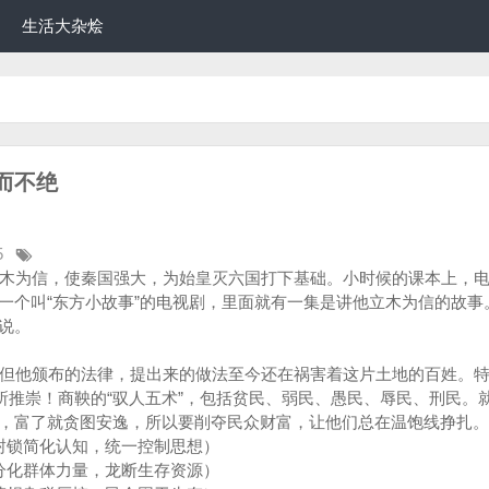
生活大杂烩
而不绝
5
木为信，使秦国强大，为始皇灭六国打下基础。小时候的课本上，电
一个叫“东方小故事”的电视剧，里面就有一集是讲他立木为信的故事
说。
但他颁布的法律，提出来的做法至今还在祸害着这片土地的百姓。特
王所推崇！商鞅的“驭人五术”，包括贫民、弱民、愚民、辱民、刑民。
，富了就贪图安逸，所以要削夺民众财富，让他们总在温饱线挣扎。
封锁简化认知，统一控制思想）
分化群体力量，龙断生存资源）