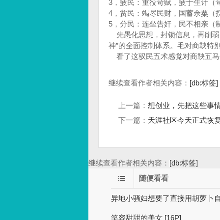
3，疲民：重役苛赋，疲于生计（
4，贫民：竭尽民财，国蓄余粟（
5，分民：连坐告奸，民不相亲（
先愚化思想，封锁信息，再削弱力
神”的全面控制体系。毛对商鞅特别
看了这驭民五术感觉对商鞅五马
继续查看作者相关内容：
[db:标签]
上一篇：
想创业，先把这些事
下一篇：
天涯社区今天正式恢
继续查看作者相关内容：
[db:标签]
随便看看
异地小骚妇想要了直接用胡萝卜自慰给
笑容甜甜的美女 [16P]