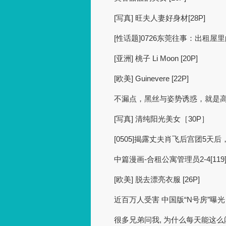
[写真] 旺夫人妻好身材[28P]
[性话题]0726东莞往事：出租屋里
[亚洲] 桃子 Li Moon [20P]
[欧美] Guinevere [22P]
不漏点，黑丝与姿势诱惑，就是高级 
[写真] 清纯阳光美女［30P］
[0505]揭露丈夫肖飞后宫团5天
中篇漫画-合租公寓管理员2-4[119
[欧美] 脱去漂亮衣服 [26P]
近百万人受害 中国版“N号房”曝光
很多兄弟问我, 为什么每天能这么闲