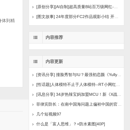
[原创分享][AI自制]超高质量B站百万级网红-河野华粉丝
[图文故事] 24年度部分FC2作品观影小结 开年王炸后续
身体到精
。
内容推荐
内容更新
[资讯分享] 撞脸秀智与IU？最强初恋颜《Yully》笑起来像
[性话题]人体模特不止于人体模特--RT小网红自述[30P5V
[讯息分享] 34岁热辣宝妈加盟MCU！新《X战警》白皇后选
菲律宾防长：在南中国海问题上偏袒中国的官员应辞职
几个短视频97
什么是「富人思维」？+防水素图[40P]