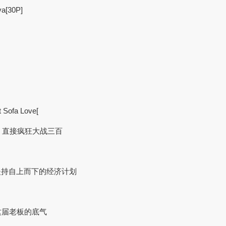
a[30P]
t Sofa Love[
妇 直接疯狂大战三百
仍坚持自上而下的经济计划
这届老板的底气