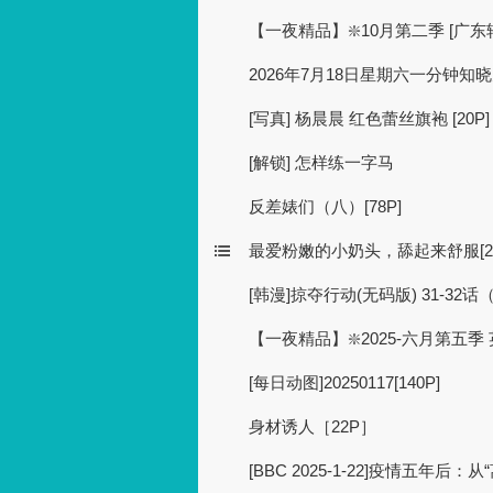
【一夜精品】❇️10月第二季 [广
2026年7月18日星期六一分钟知
[写真] 杨晨晨 红色蕾丝旗袍 [20P]
[解锁] 怎样练一字马
反差婊们（八）[78P]
最爱粉嫩的小奶头，舔起来舒服[21
[韩漫]掠夺行动(无码版) 31-32话
【一夜精品】❇️2025-六月第五
[每日动图]20250117[140P]
身材诱人［22P］
[BBC 2025-1-22]疫情五年后：