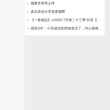
骚妻求单男止痒
真实原创分享老婆翘臀
【一夜精品】❇️2026-7月第二十三季 抖音【妮娜】榜一
搞笑GIF：小哥成功的把钱变没了，内心很难接受这个现实