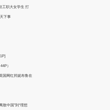
东轻工职大女学生 打
晓天下事
P]
（44P）
季 英国网红邦妮布鲁在
从“离散中国”到“理想