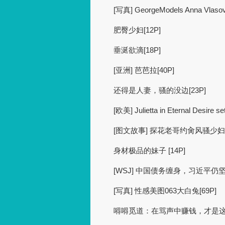
[写真] GeorgeModels Anna Vlasov
肥臀少妇[12P]
垂涎欲滴[18P]
[亚洲] 芭芭拉[40P]
还得是人妻，骚的没边[23P]
[欧美] Julietta in Eternal Desire se
[图文故事] 探花老哥约肏风骚少
身材极品的妹子 [14P]
[WSJ] 中国债务缠身，习近平
[写真] 性感美图063大白兔[69P]
嘚嘚觅道：在骂声中赚钱，才是