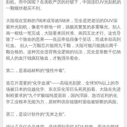
刻机。而中国呢？在美欧严厉的封锁下，中国连EUV光刻机的
一颗螺丝都买不到。
大陆现在宣称的7纳米或等效5纳米，完全是把老旧的DUV深
紫外光刻机，像老牛耕地一样，搞极其繁复的多重曝光。别人
画一根线一笔完成，大陆要来回对准、画四五次才行。这也导
致了一个致命的恶果——良品率低得像个笑话，而成本却高到
吐血。 别人一万颗芯片能用九千颗，大陆可能只能挑出两千
颗合格的。这种完全违背商业逻辑的玩法，完全是靠数千亿纳
税人的血汗钱疯狂输血，才勉强吊着命。
第二，是基础材料的“慢性中毒”。
造芯片需要的“化学血液”——高端光刻胶，全球90%以上的市
场被日本的信越化学、东京应化等巨头死死掐着。大陆在先进
制程要求的“九个9”极端纯度面前，国内浮躁、急功近利的化
学工业根本无能为力，原材料供应链随时面临被斩断的风险。
第三，是设计软件的“无米之炊”。
设计几百亿个晶体管，必须用到高端 EDA 软件。而这个领域