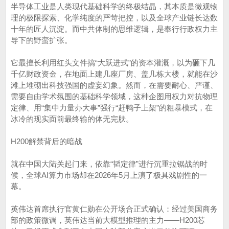
半导体工业是人类现代基础科学的终极结晶，其本质是微观物
理的极限探索、化学纯度的严苛把控，以及全球产业链长达数
十年的匠人沉淀。而中共体制的思维逻辑，是奉行行政权力主
导下的野蛮扩张。
它最擅长利用红头文件搞“大跃进式”的资本灌溉，以为砸下几
千亿财政资金，在地面上建几座厂房、盖几栋大楼，就能在沙
滩上堆砌出科技强国的虚妄幻象。然而，在需要耐心、严谨、
需要自由学术氛围的基础科学领域，这种企图用权力对抗物理
定律、用“集中力量办大事”强行“赶鸭子上架”的粗暴模式，在
冰冷的现实面前最终输的体无完肤。
H200解禁背后的暗战
就在中国大陆关起门来，依靠“韬定律”进行沉重拉锯战的时
候，全球AI算力市场却在2026年5月上演了极具戏剧性的一
幕。
英伟达首席执行官黄仁勋在公开场合正式确认：经过美国商务
部的政策微调，英伟达当前大模型推理的主力——H200芯