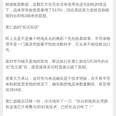
根据账面数据，这颗芯片在完全没有使用先进光刻机的情况
下，晶体管等效密度暴增了53.5%，综合系统算力居然宣称能
摸到台积电3纳米的屁股。
黄仁勋的“实话实说”
听上去是不是像个绝地反击的爽剧？先别急着鼓掌。半导体物
理学是一门最讲究能量守恒的冷酷科学，它从来不相信政治口
号。
面对华为铺天盖地的宣传，辉达执行长黄仁勋在5月28号的台
北“兆元宴”后，接受媒体采访时直接点破了真相。
老黄大方承认：这对华为来说确实是个技术突破，在不将半导
体制程线宽变细的情况下，确实能把电晶体数量翻倍、甚至增
加3到4倍。
黄仁勋随后话锋一转，冷冷地补了一刀：“但台积电和台湾拥
有这项芯片堆叠与3D封装技术，已经长达10年了！”