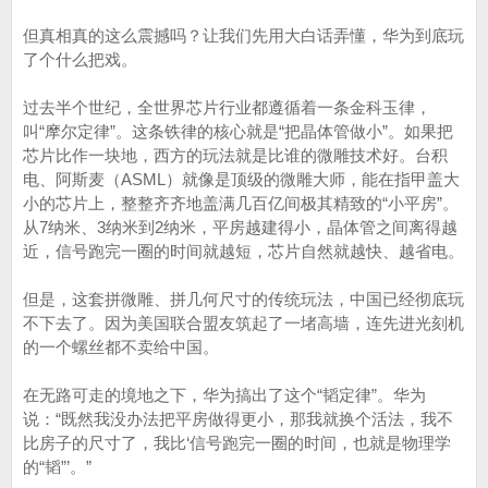
但真相真的这么震撼吗？让我们先用大白话弄懂，华为到底玩
了个什么把戏。
过去半个世纪，全世界芯片行业都遵循着一条金科玉律，
叫“摩尔定律”。这条铁律的核心就是“把晶体管做小”。如果把
芯片比作一块地，西方的玩法就是比谁的微雕技术好。台积
电、阿斯麦（ASML）就像是顶级的微雕大师，能在指甲盖大
小的芯片上，整整齐齐地盖满几百亿间极其精致的“小平房”。
从7纳米、3纳米到2纳米，平房越建得小，晶体管之间离得越
近，信号跑完一圈的时间就越短，芯片自然就越快、越省电。
但是，这套拼微雕、拼几何尺寸的传统玩法，中国已经彻底玩
不下去了。因为美国联合盟友筑起了一堵高墙，连先进光刻机
的一个螺丝都不卖给中国。
在无路可走的境地之下，华为搞出了这个“韬定律”。华为
说：“既然我没办法把平房做得更小，那我就换个活法，我不
比房子的尺寸了，我比‘信号跑完一圈的时间，也就是物理学
的“韬”’。”