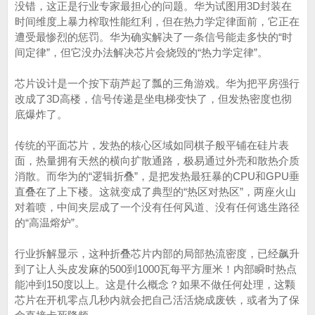
没错，这正是行业专家最担心的问题。华为试图用3D封装在
时间维度上暴力榨取性能红利，但在热力学定律面前，它正在
遭受最惨烈的惩罚。华为确实解决了一条信号能走多快的“时
间定律”，但它没办法解决芯片会烧毁的“热力学定律”。
芯片设计是一个按下葫芦起了瓢的三角游戏。华为把平房强行
改成了3D高楼，信号传递是坐电梯变快了，但发热密度也彻
底爆炸了。
传统的平面芯片，发热的核心区域如同棋子般平铺在硅片表
面，热量拥有天然的横向扩散通路，极易通过外壳和散热介质
消散。而华为的“逻辑折叠”，是把发热最狂暴的CPU和GPU垂
直叠在了上下楼。这就变成了典型的“热区对热区”，两座火山
对着喷，中间夹层成了一个没有任何风道、没有任何逃生路径
的“高温熔炉”。
行业拆解显示，这种折叠芯片内部的局部热流密度，已经飙升
到了让人头皮发麻的500到1000瓦每平方厘米！内部瞬时热点
能冲到150度以上。这是什么概念？如果不做任何处理，这颗
芯片在开机零点几秒内就会把自己活活烧成废铁，或者为了保