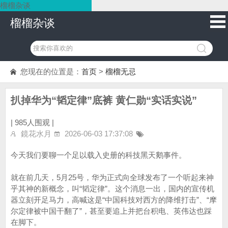
榴榴杂谈
榴榴杂谈
您现在的位置是：
首页
>
榴榴无忌
扒掉华为“韬定律”底裤 黄仁勋“实话实说”
|
985人围观 |
鏡花水月
2026-06-03 17:37:08
今天我们要聊一个足以载入史册的科技黑天鹅事件。
就在前几天，5月25号，华为正式向全球发布了一个听起来神
乎其神的新概念，叫“韬定律”。这个消息一出，国内的宣传机
器立刻开足马力，高喊这是“中国科技对西方的降维打击”、“摩
尔定律被中国干翻了”，甚至要追上并把台积电、英伟达也踩
在脚下。