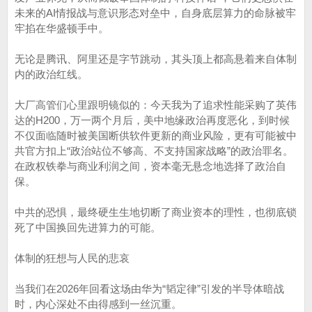
未来的AI情报战与意识形态对垒中，自身底层算力的命脉被牢
牢掐在华盛顿手中。
无论是腾讯、阿里还是字节跳动，其头顶上都高悬着来自体制
内的政治红线。
大厂高管们心里跟明镜似的：今天我为了追求性能采购了英伟
达的H200，万一两个月后，美中地缘政治再度恶化，到时候
不仅面临随时被美国断供软件更新的商业风险，更有可能被中
共官方扣上“政治站位不够高、不支持国家战略”的政治罪名。
在政权铁拳与商业利润之间，资本毫无悬念地选择了政治自
保。
中共的恐惧，最终硬生生地切断了商业资本的理性，也彻底锁
死了中国换回先进算力的可能。
体制的狂想与人民的悲哀
当我们在2026年回看这场由华为“韬定律”引发的半导体暗战
时，内心深处不由得感到一丝沉重。