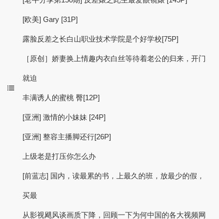
[欧美] Gary [31P]
露脸反差之长白山职业技术学院是个好学校[75P]
［原创］娇妻换上情趣内衣白丝等待着老公的归来，开门
就迫
丰满诱人的蜜桃 臀[12P]
[亚洲] 激情的小妹妹 [24P]
[亚洲] 整容主播脚还行[26P]
上级老是打压你怎么办
[前蓝志] 国内，读最累的书，上最久的班，放最少的假，
买最
从影视飓风谈画质下降，回顾一下为何中国的各大视频网