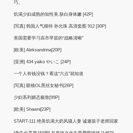
巧。
饥渴少妇成熟的知性美.肤白身体嫩 [42P]
[写真] 韩国人气模特 孙允珠 高清套图 912 [30P]
美国需要学习高市早苗的“战略清晰”
[欧美] Aleksandrina[20P]
[亚洲] 434 yaiko やいこ [24P]
一个人有钱没钱？看这“六点”就知道
[写真] 眼镜OL黑丝女秘书[26P]
少妇系列媚态极致[99P]
[欧美] Shawni[23P]
START-111 绝美饥渴大奶风骚人妻 诚邀孩子老师回家
[老牛分享第150期] 反差婊之此生最爱眼镜婊 [145P]