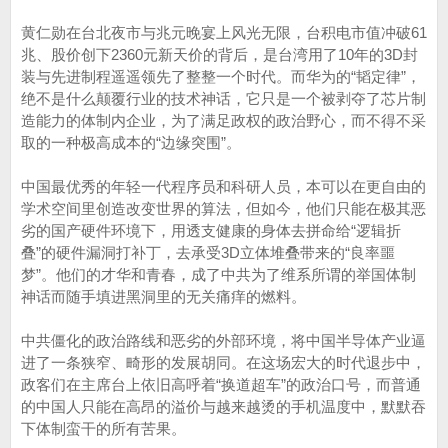
黄仁勋在台北夜市与兆元晚宴上风光无限，台积电市值冲破61
兆、股价创下2360元新天价的背后，是台湾用了10年的3D封
装与先进制程遥遥领先了整整一个时代。而华为的“韬定律”，
绝不是什么颠覆行业的技术神话，它只是一个被剥夺了芯片制
造能力的体制内企业，为了满足政权的政治野心，而不得不采
取的一种极高成本的“边缘突围”。
中国最优秀的年轻一代程序员和科研人员，本可以在更自由的
学术空间里创造改变世界的算法，但如今，他们只能在极其恶
劣的国产硬件环境下，用透支健康的身体去拼命给“逻辑折
叠”的硬件漏洞打补丁，去承受3D立体堆叠带来的“良率噩
梦”。他们的才华和青春，成了中共为了维系所谓的举国体制
神话而随手填进黑洞里的无关痛痒的燃料。
中共僵化的政治路线和恶劣的外部环境，将中国半导体产业逼
进了一条狭窄、畸形的发展胡同。在这场宏大的时代退步中，
政客们在主席台上依旧高呼着“换道超车”的政治口号，而普通
的中国人只能在高昂的溢价与越来越烫的手机温度中，默默吞
下体制蛮干的所有苦果。