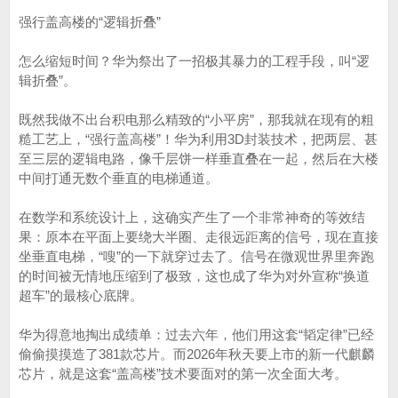
强行盖高楼的“逻辑折叠”
怎么缩短时间？华为祭出了一招极其暴力的工程手段，叫“逻
辑折叠”。
既然我做不出台积电那么精致的“小平房”，那我就在现有的粗
糙工艺上，“强行盖高楼”！华为利用3D封装技术，把两层、甚
至三层的逻辑电路，像千层饼一样垂直叠在一起，然后在大楼
中间打通无数个垂直的电梯通道。
在数学和系统设计上，这确实产生了一个非常神奇的等效结
果：原本在平面上要绕大半圈、走很远距离的信号，现在直接
坐垂直电梯，“嗖”的一下就穿过去了。信号在微观世界里奔跑
的时间被无情地压缩到了极致，这也成了华为对外宣称“换道
超车”的最核心底牌。
华为得意地掏出成绩单：过去六年，他们用这套“韬定律”已经
偷偷摸摸造了381款芯片。而2026年秋天要上市的新一代麒麟
芯片，就是这套“盖高楼”技术要面对的第一次全面大考。