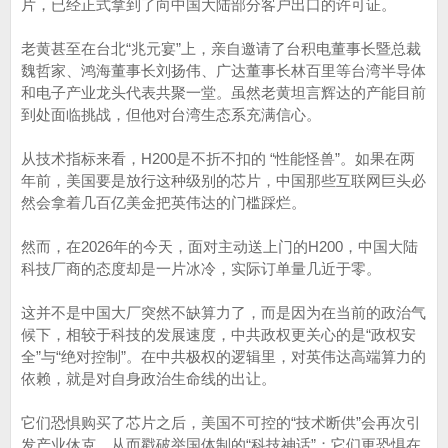
片，已经正式拿到了向中国大陆部分客户出口的许可证。
老黄甚至在台北“兆元宴”上，亲自邀请了台积电董事长暨总裁
魏哲家、鸿海董事长刘扬伟、广达董事长林百里等台湾半导体
和电子产业龙头代表共聚一堂。虽然老黄坦言辉达的产能目前
到处面临挑战，但他对台湾生态系充满信心。
从技术指标来看，H200是不折不扣的 “性能怪兽”。如果在两
年前，美国要是放行这种级别的芯片，中国那些互联网巨头必
然会拿着几百亿美金把英伟达的门槛踩烂。
然而，在2026年的今天，面对主动送上门的H200，中国大陆
科技厂商的态度却是一片冰冷，实际订单量几近于零。
这并不是中国大厂突然不缺算力了，而是因为在当前的政治气
候下，相较于科技的发展速度，中共政权更关心的是“政权安
全”与“绝对控制”。在中共极权的逻辑里，对英伟达高端算力的
依赖，就是对自身政治生命线的出让。
它们恐惧购买了芯片之后，美国不可控的“技术断供”会再次引
发产业休克，从而戳破举国体制的“科技神话”；它们更恐惧在