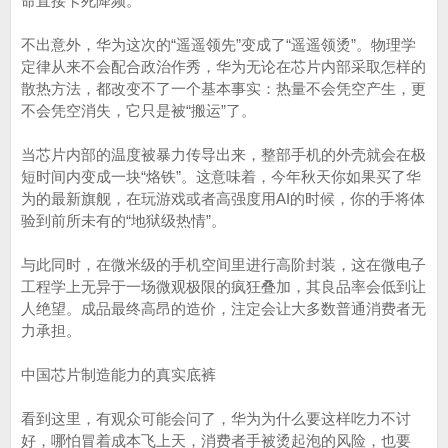
命直接卡死降频。
不出意外，华为这次的“遥遥领先”变成了“遥遥领烫”。物理学
定律从来不会配合政治作秀，华为无论在芯片内部采取怎样的
散热方法，都改变不了一个基本事实：热量不会凭空产生，更
不会凭空消失，它只是被“搬运”了。
当芯片内部的温度被暴力传导出来，整部手机的外壳就会在极
短时间内变成一块“烙铁”。这意味着，今年秋天你如果买了华
为的最新旗舰，在玩游戏或者高强度用AI的时候，你的手将体
验到前所未有的“地狱级热情”。
与此同时，在微米级的手机空间里进行高阶封装，这在微电子
工程学上无异于一场微观极限的疯狂叠加，其良品率会低到让
人绝望。成品最终高昂的造价，注定会让大多数普通消费者无
力承担。
中国芯片制造能力的真实底裤
看到这里，有观众可能会问了，华为为什么要这样吃力不讨
好，哪怕冒着成本飞上天，消费者手被烫起泡的风险，也要