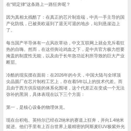
在“韬定律”这条路上一路狂奔呢？
因为真相太残酷了：在真正的芯片制造端，中共一手主导的国
产化防线，已被美欧逼到了退无可退的地步，站到悬崖边上
了。
每当国产半导体有一点风吹草动，中文互联网上就会充斥着狂
热的自嗨。然而，在这些舆论鸡血之下，是中共官方极力想要
掩盖的制度性无能，以及由于长年急功近利所导致的巨大产业
断层。
冷酷的现实摆在面前：在2026年的今天，中国大陆与全球顶
尖晶圆厂在芯片制程工艺上，存在着5年以上的技术代差。而
且由于西方供应链的体系化围堵，这个代差正在变成一个无法
弥补的黑洞，具体表现在以下三个方面：
第一，是核心设备的物理休克。
现在台积电、英特尔已经在2纳米的赛道上狂奔，并向1.4纳米
挺进。他们手里有上百台世界上最精密的阿斯麦EUV极紫外光