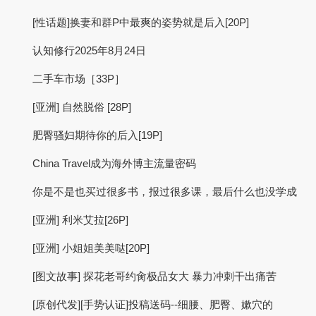
[性话题]换妻和群P中最爽的姿势就是后入[20P]
认知修行2025年8月24日
二手车市场［33P］
[亚洲] 自然脱俗 [28P]
肥臀骚妇期待你的后入[19P]
China Travel成为海外博主流量密码
你是不是也买过很多书，报过很多课，最后什么也没学成
[亚洲] 利米艾拉[26P]
[亚洲] 小姐姐美美哒[20P]
[图文故事] 探花老哥约肏极品女大 暴力冲刺干出痛苦
[原创代发][手势认证]投稿送码--细腰、肥臀、嫰穴的