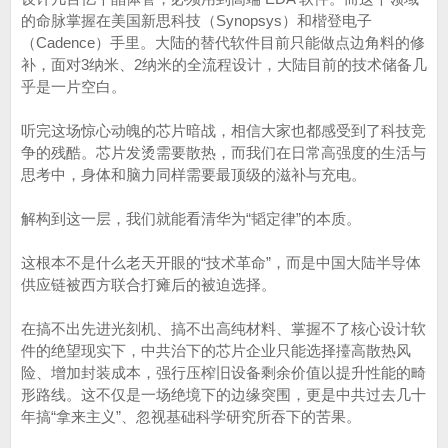
的命脉掌握在美国新思科技（Synopsys）和楷登电子
（Cadence）手里。大陆的替代软件目前只能做点边角料的修
补，面对3纳米、2纳米的全流程设计，大陆目前的技术储备几
乎是一片空白。
听完这场惊心动魄的芯片暗战，相信大家也都感受到了科技竞
争的残酷。芯片发烫需要散热，而我们在日常高强度的生活与
思考中，身体和脑力同样需要最顶级的滋补与充电。
解构到这一层，我们就能看清华为“韬定律”的本质。
这根本不是什么老天开眼的“技术革命”，而是中国大陆半导体
供应链被西方联合打瘫后的被迫选择。
在搞不出先进光刻机、搞不出高纯材料、掌握不了核心设计软
件的绝望现实下，中共治下的芯片企业只能选择擡高散热风
险、增加封装成本，强行压榨旧设备剩余价值以提升性能的畸
形路线。这不仅是一场绝境下的边缘突围，更是中共过去几十
年搞“拿来主义”、忽视基础科学研究所吞下的苦果。