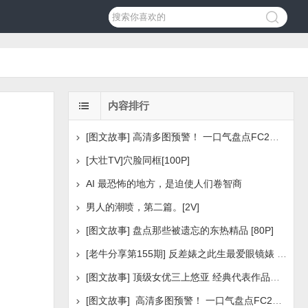
内容排行
[图文故事] 高清多图预警！ 一口气盘点FC2美少女系列之
[大壮TV]穴脸同框[100P]
AI 最恐怖的地方，是迫使人们卷智商
男人的潮喷，第二篇。[2V]
[图文故事] 盘点那些被遗忘的东热精品 [80P]
[老牛分享第155期] 反差婊之此生最爱眼镜婊 [160P]
[图文故事] 顶级女优三上悠亚 经典代表作品盘点 [288P
[图文故事] 高清多图预警！ 一口气盘点FC2美少女系列