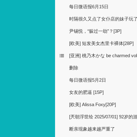
每日微语报6月15日
时隔很久又点了女仆店的妹子玩
尹锡悦，“躲过一劫”？[3P]
[欧美] 短发美女杰里卡裸体[28P]
[亚洲] 桃乃木かな be charmed vol
删除
每日微语报5月2日
女友的肥逼 [15P]
[欧美] Alissa Foxy[20P]
[兲朝浮世绘 2025/07/01] 92
断亲现象越来越严重了