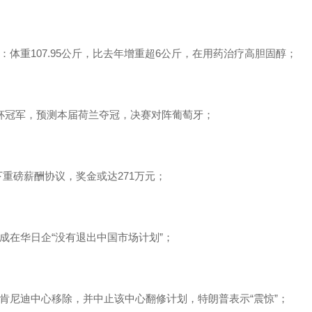
：体重107.95公斤，比去年增重超6公斤，在用药治疗高胆固醇；
界杯冠军，预测本届荷兰夺冠，决赛对阵葡萄牙；
下重磅薪酬协议，奖金或达271万元；
成在华日企“没有退出中国市场计划”；
从肯尼迪中心移除，并中止该中心翻修计划，特朗普表示“震惊”；