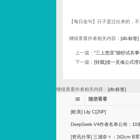
【每日金句】日子是过出来的，不
继续查看作者相关内容：
[db:标签]
上一篇：
“三上悠亚”婚纱试衣
下一篇：
[转载]借一灵魂公式理论‬ 
继续查看作者相关内容：
[db:标签]
随便看看
[欧美] Lily C[20P]
DeepSeek-V4作者名单公布：
[资讯分享] 三浦奈々：162cm 