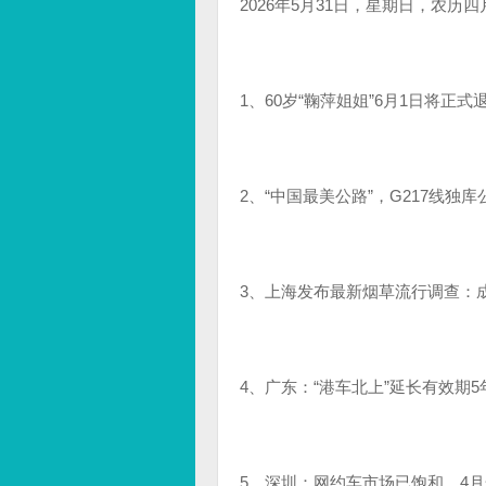
2026年5月31日，星期日，农历
1、60岁“鞠萍姐姐”6月1日将
2、“中国最美公路”，G217线独
3、上海发布最新烟草流行调查：成
4、广东：“港车北上”延长有效期5年
5、深圳：网约车市场已饱和，4月