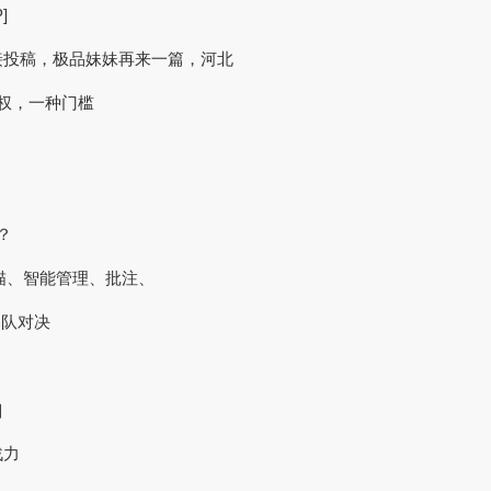
]
接投稿，极品妹妹再来一篇，河北
一种特权，一种门槛
？
扫描、智能管理、批注、
部队对决
］
战力