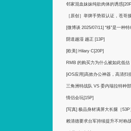
邻家混血妹妹纯欲肉体的诱惑[20P
［原创］举牌手势双认证，苍哥
[微博谈 2025/07/11] “移”是
阴道越湿 越正 [13P]
[欧美] Hilary C[20P]
RMB 的购买力为什么被如此低估
[iOS应用]高效办公神器，高清
三角洲特战队 VS 委内瑞拉特种
情侣会玩[15P]
[写真] 极品身材满屏大长腿［53P
赖清德要求台军持续提升不对称