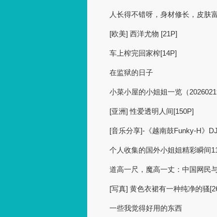
人长得不错呀，身材修长，皮肤富
[欧美] 西洋尤物 [21P]
车上榨完回家榨[14P]
在监狱的日子
小菜小屋的小姐姐一览（20260219） 
[亚洲] 性爱透明人间[150P]
[音乐分享]-《越南鼓Funky-H》
个人收集的国外小姐姐精彩瞬间1164 
道高一尺，魔高一丈：中国网民
[写真] 黄色衣裙有一种纯净的骚[26
一些我觉得好用的东西