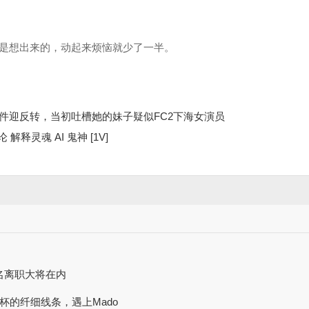
是想出来的，动起来烦恼就少了一半。
事件迎反转，当初吐槽她的妹子疑似FC2下海女演员
解释灵魂 AI 鬼神 [1V]
10名离职大将在内
B罩杯的纤细线条，遇上Mado