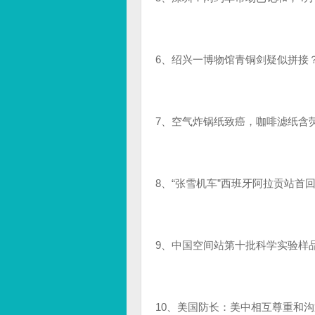
6、绍兴一博物馆青铜剑疑似拼接
7、空气炸锅纸致癌，咖啡滤纸含
8、“张雪机车”西班牙阿拉贡站首
9、中国空间站第十批科学实验样
10、美国防长：美中相互尊重和