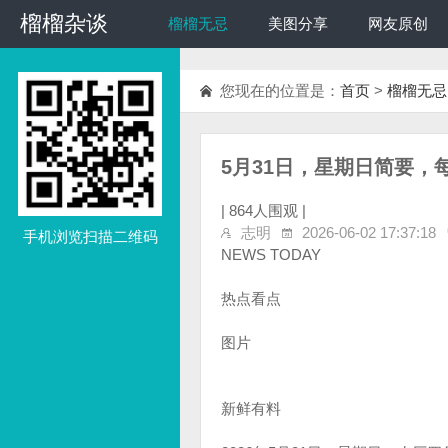
榴榴杂谈
榴榴杂谈
榴榴无忌
美图分享
网友原创
您现在的位置是：
首页
>
榴榴无忌
5月31日，星期日简要，
|
864人围观 |
志明
2026-06-02 17:37:18
手机浏览扫描二维码
NEWS TODAY
热点看点
图片
新鲜有料