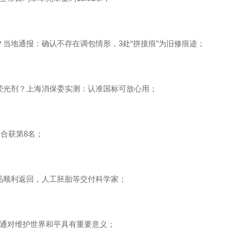
？当地通报：确认不存在调包情形，3处“拼接痕”为旧修痕迹；
荧光剂？上海消保委实测：认准国标可放心用；
回合获第8名；
品顺利返回，人工胚胎等交付科学家；
沟通对维护世界和平具有重要意义；