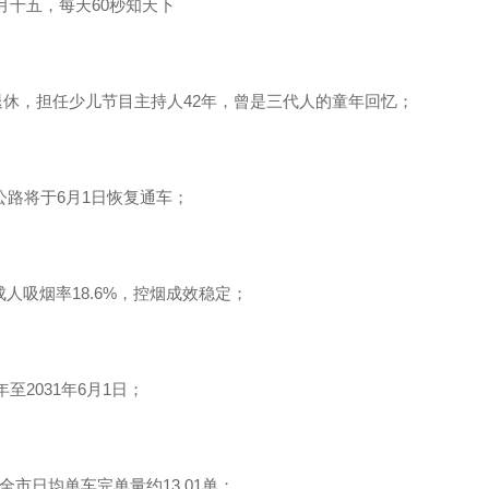
四月十五，每天60秒知天下
正式退休，担任少儿节目主持人42年，曾是三代人的童年回忆；
库公路将于6月1日恢复通车；
人吸烟率18.6%，控烟成效稳定；
至2031年6月1日；
全市日均单车完单量约13.01单；