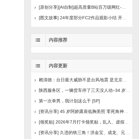
[原创分享][AI自制]超高质量B站百万级网红-河野华粉丝
[图文故事] 24年度部分FC2作品观影小结 开年王炸后续
内容推荐
内容更新
赖清德：台日最大威胁不是台风地震 是北京侵扰胁迫
陕西服务区，一辆货车停了三天没人动~34 岁司机早已离世
第一次单男，我计划这么干 [5P]
[资讯分享] 45 岁阿娇露肩低胸美照 零死角神颜瘦身状
[领奖贴] 2026年7月打卡领奖贴，乱入、虚假领奖禁言，领取
[资讯分享] 久违的铁三角！洪金宝、成龙、元彪最新合照