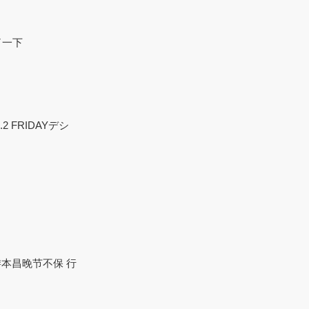
了一下
.2 FRIDAYデシ
岁的游本昌晚节不保 行