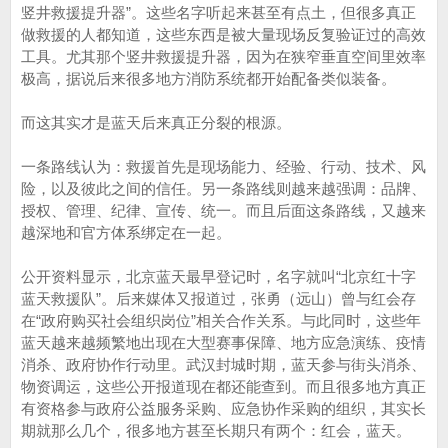
竖井救援提升器”。这些名字听起来甚至有点土，但很多真正
做救援的人都知道，这些东西是被大量现场反复验证过的高效
工具。尤其那个竖井救援提升器，因为在狭窄垂直空间里效率
极高，据说后来很多地方消防系统都开始配备类似装备。
而这其实才是蓝天后来真正分裂的根源。
一条路线认为：救援首先是现场能力、经验、行动、技术、风
险，以及彼此之间的信任。另一条路线则越来越强调：品牌、
授权、管理、纪律、宣传、统一。而且后面这条路线，又越来
越深地和官方体系绑定在一起。
公开资料显示，北京蓝天最早登记时，名字就叫“北京红十字
蓝天救援队”。后来媒体又报道过，张勇（远山）曾与红会存
在“政府购买社会组织岗位”相关合作关系。与此同时，这些年
蓝天越来越频繁地出现在大型赛事保障、地方应急演练、疫情
消杀、政府协作行动里。武汉封城时期，蓝天参与街头消杀、
物资调运，这些公开报道现在都还能查到。而且很多地方真正
有资格参与政府公益服务采购、应急协作采购的组织，其实长
期就那么几个，很多地方甚至长期只有两个：红会，蓝天。