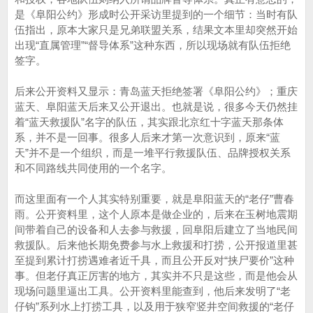
是《阜阳公约》形成时公开采访里提到的一个细节：当时有队
伍指出，原本大家只是兄弟联盟关系，结果文本里却突然开始
出现“直属管理”“督导体系”这种东西，所以现场就有队伍拒绝
签字。
后来公开资料又显示：青岛蓝天拒绝签署《阜阳公约》；重庆
蓝天、阜阳蓝天后来又公开退出。也就是说，很多今天仍然挂
着“蓝天救援队”名字的队伍，其实跟北京红十字蓝天那条体
系，并不是一回事。很多人后来才第一次意识到，原来“蓝
天”并不是一个组织，而是一堆平行救援队伍、品牌授权关系
和不同路线共同使用的一个名字。
而这里面有一个人其实特别重要，就是阜阳蓝天的“老仔”曹春
雨。公开资料里，这个人原本是做企业的，后来在玉树地震期
间带着自己的设备和人去参与救援，回阜阳后建立了当地民间
救援队。后来他长期免费参与水上救援和打捞，公开报道里甚
至提到累计打捞遇难者近千具，而且公开反对“挟尸要价”这种
事。但老仔真正厉害的地方，其实并不只是这些，而是他会从
现场问题里逼出工具。公开资料里能查到，他后来发明了“老
仔钩”系列水上打捞工具，以及用于狭窄竖井空间救援的“老仔