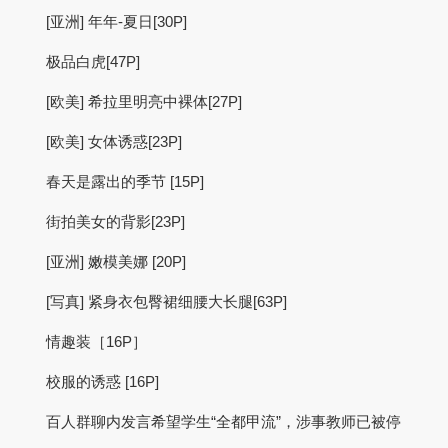
[亚洲] 年年-夏日[30P]
极品白虎[47P]
[欧美] 希拉里明亮中裸体[27P]
[欧美] 女体诱惑[23P]
春天是露出的季节 [15P]
街拍美女的背影[23P]
[亚洲] 嫩模美娜 [20P]
[写真] 紧身衣包臀裙细腰大长腿[63P]
情趣装［16P］
校服的诱惑 [16P]
百人群聊内发言希望学生“全都甲流”，涉事教师已被停