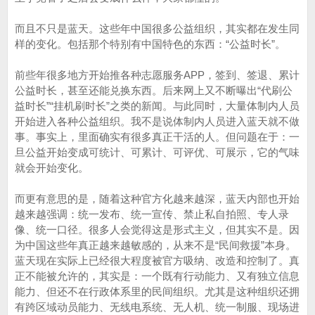
而且不只是蓝天。这些年中国很多公益组织，其实都在发生同
样的变化。包括那个特别有中国特色的东西：“公益时长”。
前些年很多地方开始推各种志愿服务APP，签到、签退、累计
公益时长，甚至还能兑换东西。后来网上又不断曝出“代刷公
益时长”“挂机刷时长”之类的新闻。与此同时，大量体制内人员
开始进入各种公益组织。我不是说体制内人员进入蓝天就不做
事。事实上，里面确实有很多真正干活的人。但问题在于：一
旦公益开始变成可统计、可累计、可评优、可展示，它的气味
就会开始变化。
而更有意思的是，随着这种官方化越来越深，蓝天内部也开始
越来越强调：统一发布、统一宣传、禁止私自拍照、专人录
像、统一口径。很多人会觉得这是形式主义，但其实不是。因
为中国这些年真正越来越敏感的，从来不是“民间救援”本身。
蓝天现在实际上已经很大程度被官方吸纳、改造和控制了。真
正不能被允许的，其实是：一个既有行动能力、又有独立信息
能力、但还不在行政体系里的民间组织。尤其是这种组织还拥
有跨区域动员能力、无线电系统、无人机、统一制服、现场进