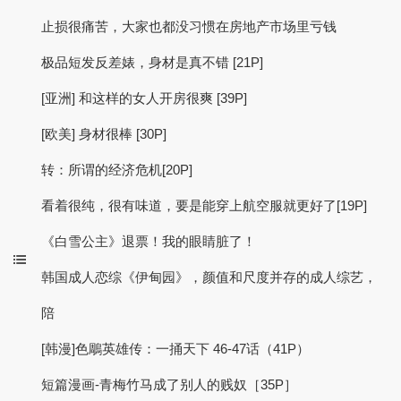
止损很痛苦，大家也都没习惯在房地产市场里亏钱
极品短发反差婊，身材是真不错 [21P]
[亚洲] 和这样的女人开房很爽 [39P]
[欧美] 身材很棒 [30P]
转：所谓的经济危机[20P]
看着很纯，很有味道，要是能穿上航空服就更好了[19P]
《白雪公主》退票！我的眼睛脏了！
韩国成人恋综《伊甸园》，颜值和尺度并存的成人综艺，
陪
[韩漫]色鵰英雄传：一捅天下 46-47话（41P）
短篇漫画-青梅竹马成了别人的贱奴［35P］