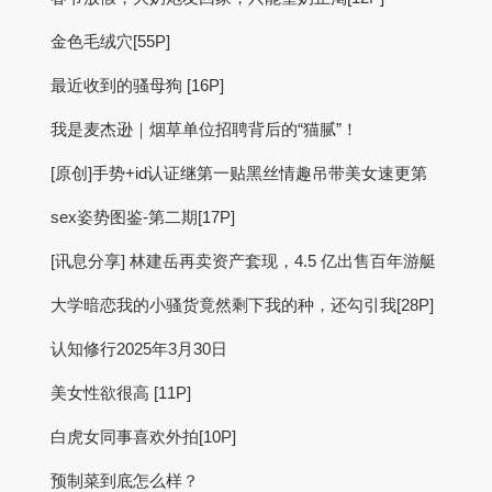
金色毛绒穴[55P]
最近收到的骚母狗 [16P]
我是麦杰逊｜烟草单位招聘背后的“猫腻”！
[原创]手势+id认证继第一贴黑丝情趣吊带美女速更第
sex姿势图鉴-第二期[17P]
[讯息分享] 林建岳再卖资产套现，4.5 亿出售百年游艇
大学暗恋我的小骚货竟然剩下我的种，还勾引我[28P]
认知修行2025年3月30日
美女性欲很高 [11P]
白虎女同事喜欢外拍[10P]
预制菜到底怎么样？