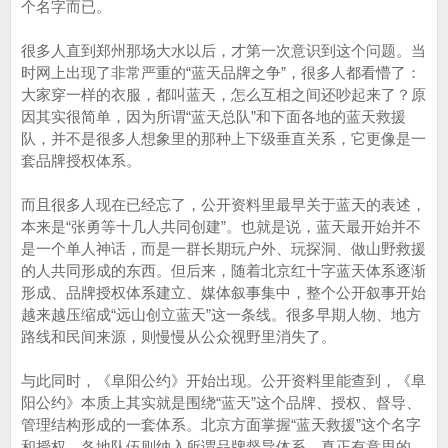
个名字而已。
很多人直到郑州那场大水以后，才第一次意识到这个问题。当
时网上出现了非常严重的“蓝天品牌之争”，很多人都看懵了：
大家穿一样的衣服，都叫蓝天，怎么互相之间还吵起来了？原
因其实很简单，因为所谓“蓝天总队”和下面各地的蓝天救援
队，并不是很多人想象里的那种上下级垂直关系，它更像是一
套品牌授权体系。
而且很多人现在已经忘了，公开资料里最早关于蓝天的表述，
本来是“张勇等十几人共同创建”。也就是说，蓝天最开始并不
是一个单人神话，而是一群长期玩户外、玩探洞、做山野救援
的人共同形成的东西。但后来，随着北京红十字蓝天体系逐渐
形成、品牌授权体系建立、媒体叙事集中，整个公开叙事开始
越来越压缩成“远山创立蓝天”这一条线。很多早期人物、地方
路线和民间来源，则慢慢从公众视野里消失了。
与此同时，《阜阳公约》开始出现。公开资料里能查到，《阜
阳公约》本质上其实就是围绕“蓝天”这个品牌、授权、督导、
管理结构形成的一套体系。北京方面掌握“蓝天救援”这个名字
和授权，各地队伍则纳入所谓品牌督导体系。真正有意思的，