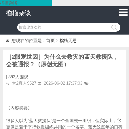
榴榴杂谈
榴榴杂谈
您现在的位置是：
首页
>
榴榴无忌
［2眼观世因］为什么去救灾的蓝天救援队，
会被通报？（原创无图）
|
893人围观 |
太2真人9527
2026-06-02 17:37:03
【内容摘要】
很多人以为“蓝天救援队”是一个全国统一组织，但实际上，它
更像是若干平行救援组织共用的一个名字。蓝天这些年的口碑