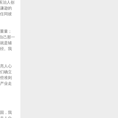
医治人创
谦逊的
任同彼
重量；
了自己那一
就是辅
径。我
亮人心
们确立
些准则
产业走
固，我