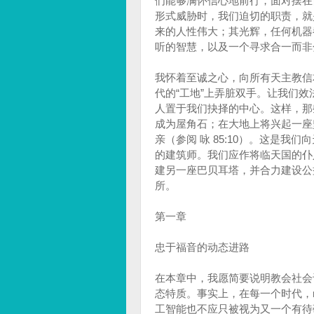
们能够满怀信心地前行，面对摆在
形式威胁时，我们迫切的职责，就
来的人性伟大；其光辉，任何机器
听的智慧，以及一个寻求合一而非
我怀着至诚之心，向所有天主教信
代的“工地”上弄脏双手。让我们
人置于我们抉择的中心。这样，那
成为屋角石；在大地上将兴起一座
亲（参阅 咏 85:10）。这是
的建筑师。我们应作将临天国的仆
建另一座巴贝耳塔，并合力建设公
所。
第一章
忠于福音的动态进路
在本章中，我愿简要说明教会社会
态特质。事实上，在每一个时代，r
工智能也不应只被视为又一个有待