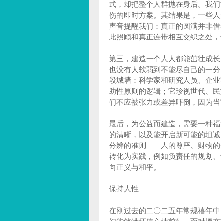
式，却把整个人群抛在身后。我们
伤的即时方案。其结果是，一些人
声音提醒我们：真正的圆满并非借
此照顾和真正连带相互交织之处，
第三，建造一个人人都能茁壮成长
也没有人软弱到不能尽自己的一分，
段城墙：科学家和研究人员、企业
助性原则的逻辑；它珍视世代、民
们不应被张力或差异吓倒，因为当
最后，为公益而建造，需要一种福
的清晰，以及能开启新可能的坦诚
分辨的准则——人的尊严、财物的
转化为实践，例如负责任的规划、
向正义与和平。
保持人性
在刚过去的二〇二五年常规禧年中