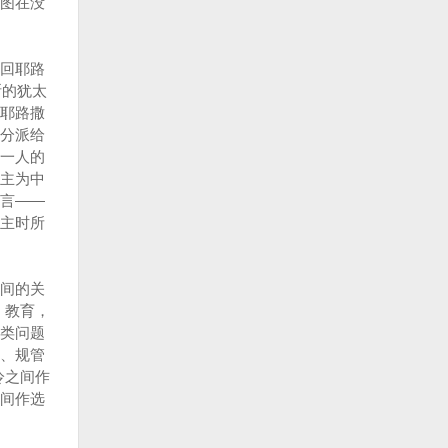
图在没
回耶路
斯的犹太
耶路撒
分派给
一人的
主为中
言——
主时所
间的关
、教育，
类问题
、规管
冷之间作
间作选