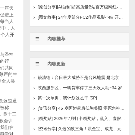
[原创分享][AI自制]超高质量B站百万级网红-河野华粉丝
一座天
促进正
[图文故事] 24年度部分FC2作品观影小结 开年王炸后续
每当人
迹中，人
一个人开
内容推荐
与圣神
的行
内容更新
们共同
尊严的生
赖清德：台日最大威胁不是台风地震 是北京侵扰胁迫
使全人类
陕西服务区，一辆货车停了三天没人动~34 岁司机早已离世
第一次单男，我计划这么干 [5P]
纪念这道通
被称
[资讯分享] 45 岁阿娇露肩低胸美照 零死角神颜瘦身状
，良十三
[领奖贴] 2026年7月打卡领奖贴，乱入、虚假领奖禁言，领取
教会训
我们在
[资讯分享] 久违的铁三角！洪金宝、成龙、元彪最新合照
科学对