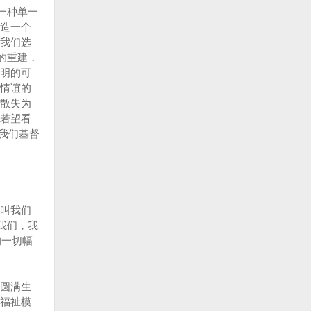
一种单一
造一个
我们选
的重建，
明的可
情谊的
散失为
若望看
请我们基督
叫我们
了我们，我
的一切幅
圆满生
福祉模