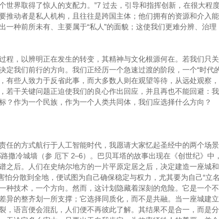
个世界取得了惊人的支配力。”7 过去，引导和指挥创新，在很大程
要推动者是私人机构，且往往是跨国主体；他们拥有的资源和介入能
出一种前所未有、主要属于“私人”的面貌；这使我们更难分辨、治理
过程，以辨明正在发生的转变，其精神与文化根源何在。若我们只关
决定我们前行的方向。我们正经历一个急速过渡的阶段，一个“时代的
，有些人致力于反省此事，而大多数人则在观望等待，从远处观察，
，若干关键问题正迫使我们的良心作出回应，并且再也不能回避：我
标？作为一个民族，作为一个人类共同体，我们应选择什么方向？
责任的方式航行于人工智能时代，我愿请大家忆起圣经中的两个场景
重建耶路撒冷城墙（参 厄下 2–6）。巴贝耳塔的故事出现在《创世纪》中
谱之后。人们在史纳尔地方的一片平原定居之后，决定建造一座城和
。他们害怕分散到全地，便试图为自己确保稳定与权力，尤其要为自己“立名
一种技术，一个方向。然而，这计划隐藏着深刻的危险。它是一个不
差异的整齐划一所支撑；它选择同质化，而不是共融。当一座城建立
裂，语言便会混乱，人们便不再彼此了解。其结果不是合一，而是分