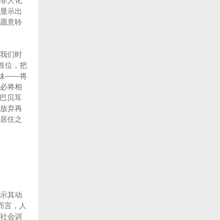
非人化
显示出
愿意聆
我们时
首位，把
妹——将
必将相
非巴贝耳
放弃再
居住之
示其动
而言，人
社会训