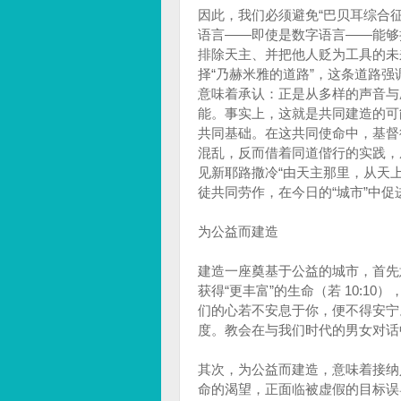
因此，我们必须避免“巴贝耳综合
语言——即使是数字语言——能够
排除天主、并把他人贬为工具的未
择“乃赫米雅的道路”，这条道路
意味着承认：正是从多样的声音与
能。事实上，这就是共同建造的可
共同基础。在这共同使命中，基督
混乱，反而借着同道偕行的实践，
见新耶路撒冷“由天主那里，从天上
徒共同劳作，在今日的“城市”中
为公益而建造
建造一座奠基于公益的城市，首先
获得“更丰富”的生命（若 10:
们的心若不安息于你，便不得安宁
度。教会在与我们时代的男女对话
其次，为公益而建造，意味着接纳
命的渴望，正面临被虚假的目标误