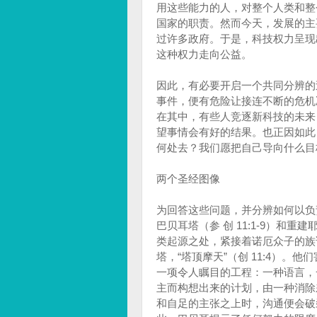
用这些能力的人，对整个人类和整
国家的职责。然而今天，发展的主
过许多政府。于是，科技权力呈现
这种权力走向公益。
因此，有必要开启一个共同分辨的
事件，便有危险让接连不断的危机
在其中，有些人竞逐新科技的未来
望事情会有好的结果。也正因如此
何处去？我们愿把自己导向什么目
两个圣经图像
为回答这些问题，并分辨如何以负
巴贝耳塔（参 创 11:1-9）和
类起源之处，紧接着诺厄众子的族
塔，“塔顶摩天”（创 11:4）
一项令人瞩目的工程：一种语言，
主而构想出来的计划，由一种消除
和自足的主张之上时，沟通便会破