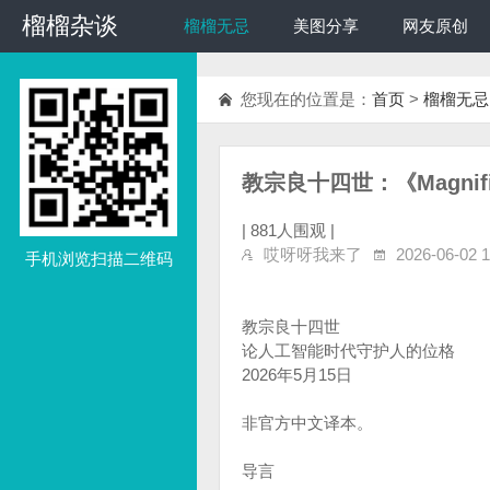
榴榴杂谈
榴榴杂谈
榴榴无忌
美图分享
网友原创
您现在的位置是：
首页
>
榴榴无忌
教宗良十四世：《Magnif
|
881人围观 |
哎呀呀我来了
2026-06-02 1
手机浏览扫描二维码
教宗良十四世
论人工智能时代守护人的位格
2026年5月15日
非官方中文译本。
导言