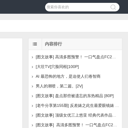
内容排行
[图文故事] 高清多图预警！ 一口气盘点FC2美少女系列之
[大壮TV]穴脸同框[100P]
AI 最恐怖的地方，是迫使人们卷智商
男人的潮喷，第二篇。[2V]
[图文故事] 盘点那些被遗忘的东热精品 [80P]
[老牛分享第155期] 反差婊之此生最爱眼镜婊 [160P]
[图文故事] 顶级女优三上悠亚 经典代表作品盘点 [288P
[图文故事] 高清多图预警！ 一口气盘点FC2美少女系列