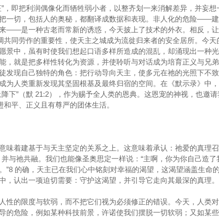
征”，即把利润偶像化而牺牲弱小者，以整齐划一来消解差异，并妄想
把一切，包括人的奥秘，都翻译成数据和表现。非人化的危险——建
来——是一种古老而常新的诱惑，今天披上了技术的外衣。相反，让
强调共同劳作的重要性，使天主之城成为流徙归来者的安全居所。今天
愿景中，虽有时使我们想起口语多样所造成的混乱，却涌现出一种光
能，就是把多样性转化为资源，并使聆听与对话成为培育正义与兄弟
徒发现自己独特的角色：把行动导向天主，使多元在祂的光照下不致
成为人类重新发现其坚固根基及最终归宿的空间。在《默示录》中，
降下”（默 21:2），作为赐予全人类的恩典。这恩宠的神视，也邀
促进和平、正义且有尊严的团体生活。
意味着建基于与天主坚定的关系之上。这意味着承认：祂爱的真理召
10），并与祂共融。我们也能像圣奥思定一样说：“主啊，你为你自己造
。”8 的确，天主已在我们心中铭刻对幸福的渴望，这渴望涵盖生命
中，认出一项迫切需要：守护这渴望，并引导它走向其最深的真理。
人性的限度与软弱，而不把它们视为必须修正的错误。今天，人类对
导的危险，例如某种科技前景，许诺使我们摆脱一切软弱；又如某些