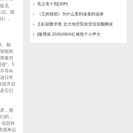
毛之美十四[30P]
徒见
圣召。因
《王的猜想》为什么受到读者的追捧
31）。
王虹获数学奖 北大地空院发贺信笑翻网友
[微博谈 2026/08/04] 难怪个小声大
导。相
智能和
类敌对
连”。5
不导向
进日常
科技开启
及它们
具，能
们的，
、信息科
资源来运