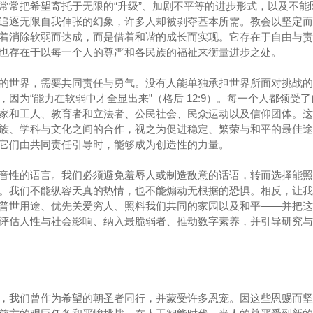
常常把希望寄托于无限的“升级”、加剧不平等的进步形式，以及不能
追逐无限自我伸张的幻象，许多人却被剥夺基本所需。教会以坚定而
着消除软弱而达成，而是借着和谐的成长而实现。它存在于自由与责
也存在于以每一个人的尊严和各民族的福祉来衡量进步之处。
的世界，需要共同责任与勇气。没有人能单独承担世界所面对挑战的
因为“能力在软弱中才全显出来”（格后 12:9）。每一个人都领受
家和工人、教育者和立法者、公民社会、民众运动以及信仰团体。这
族、学科与文化之间的合作，视之为促进稳定、繁荣与和平的最佳途
它们由共同责任引导时，能够成为创造性的力量。
音性的语言。我们必须避免羞辱人或制造敌意的话语，转而选择能照
。我们不能纵容天真的热情，也不能煽动无根据的恐惧。相反，让我
普世用途、优先关爱穷人、照料我们共同的家园以及和平——并把这
评估人性与社会影响、纳入最脆弱者、推动数字素养，并引导研究与
，我们曾作为希望的朝圣者同行，并蒙受许多恩宠。因这些恩赐而坚