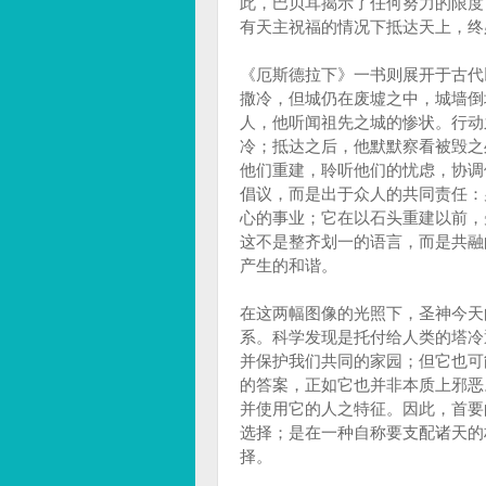
此，巴贝耳揭示了任何努力的限度
有天主祝福的情况下抵达天上，终
《厄斯德拉下》一书则展开于古代
撒冷，但城仍在废墟之中，城墙倒塌
人，他听闻祖先之城的惨状。行动
冷；抵达之后，他默默察看被毁之
他们重建，聆听他们的忧虑，协调
倡议，而是出于众人的共同责任：
心的事业；它在以石头重建以前，
这不是整齐划一的语言，而是共融
产生的和谐。
在这两幅图像的光照下，圣神今天
系。科学发现是托付给人类的塔冷通
并保护我们共同的家园；但它也可
的答案，正如它也并非本质上邪恶
并使用它的人之特征。因此，首要
选择；是在一种自称要支配诸天的
择。