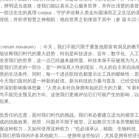
，辨明适当道路，使我们能以喜乐之心服务世界，并作出清楚的基督
部活生生的真理 corpus，守护并诠释人类走向圆满而正义生活的
统，并祈求智慧之神相助；祂自世界之初便居于其中（参 箴 8:22-
rerum novarum）；今天，我们不能只限于重复他那富有洞见的教
能诠释我们时代的重大趋势，特别是科技进步。近年，数字化、人工
改变我们的世界，这一点已经越来越明显。科技本身不应被视为与人
是我们历史的一部分，是“一种深具人性的现实，与人的自主和自由相
类的生活条件。同时，每一个进步阶段也都显示出工具的暧昧性：若
今天我们面对的是一种新的处境。新兴科技的力量与普及，已经交织
并深刻影响集体想象：“人类从未对自身拥有如此巨大的力量。”6 新
尚不能完全预见的方向。这使我们更难评估它们可能产生的影响，以
后果。
负责任的态度，面对我们时代的挑战。我们有必要建立适当的规管工
成的扭曲效果。然而，问题并不限于规管。正如教宗方济各所警醒我
握这种权力，又如何使用这种权力：“也必须承认，核能、生物科技
，以及我们所取得的许多其他能力……使拥有这些知识，尤其是拥有经济