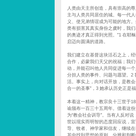
人类由天主所创造，具有崇高的尊
主与人类共同居住的城。每一代人
义、使兄弟情谊成为可能的地方。
类有损害其真实身份之虞时，我们
的奥迹才真正得到光照。”1 在
启迈向圆满的道路。
我们建立在基督这块活石之上，经
合作，必蒙我们天父的祝福；我们
动，并能召叫他人共同促进每一个
分担人类的事件、问题与愿望。2
活。事实上，向对话开放，是教会
合一的圣事”，3 她承认历史正是
本着这一精神，教宗良十三世于189
谕颁布一百三十五周年。借着这份
为“教会社会训导”。当有人反对
世以现实而明智的态度回应说，宣
导、牧者、神学家和信友，继续在
其中找到思想的原则、分辨和判断