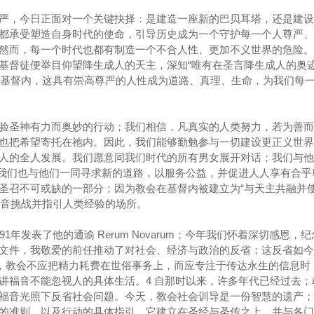
严，今日正面对一个关键抉择：是建造一座新的巴贝耳塔，还是建设
都承受塑造自身时代的使命，引导历史成为一个守护每一个人尊严、
然而，每一个时代也都有制造一个不合人性、更加不义世界的危险。
基督徒便举目仰望降生成人的天主，深知“唯有在圣言降生成人的奥
耶稣基督内，这具有崇高尊严的人性成为道路、真理、生命，为我们每
验圣神有力而奥妙的行动；我们相信，凡真实的人类努力，若为善而
也把希望寄托在祂内。因此，我们能够勤勉参与一切建设更正义世界
人的全人发展。我们愿意同我们时代的所有男女展开对话；我们与他
 我们也与他们一同寻求新的道路，以服务公益，并促进人人享有合乎
圣召不可或缺的一部分；因为教会在基督内被建立为“与天主共融并
福音挑战并指引人类经验的场所。
1年发表了他的通谕 Rerum Novarum；今年我们怀着深切感恩，
文件，我敬爱的前任推动了对社会、经济与政治的反省；这反省如今
说，教会不应把精力耗费在世俗事务上，而应专注于传达永生的信息时
讲福音不能忽视人的具体生活。4 自那时以来，许多年代已经过去；
福音光照下反省社会问题。今天，教会社会训导是一份智慧的遗产；
的准则，以及行动的具体指引。它建立在圣经与圣传之上，并与各门