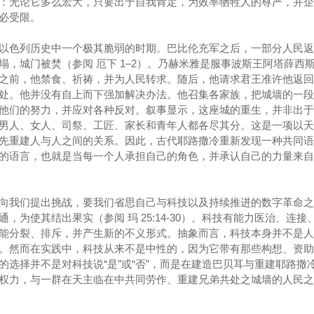
：无论它多么宏大，只要出于自我肯定，为效率牺牲人的尊严，并企
必受限。
以色列历史中一个极其脆弱的时期。巴比伦充军之后，一部分人民返
，城门被焚（参阅 厄下 1–2）。乃赫米雅是服事波斯王阿塔薛西
之前，他禁食、祈祷，并为人民转求。随后，他请求君王准许他返回
处。他并没有自上而下强加解决办法。他召集各家族，把城墙的一段
他们的努力，并应对各种反对。叙事显示，这座城的重生，并非出于
男人、女人、司祭、工匠、家长和青年人都各尽其分。这是一项以天
先重建人与人之间的关系。因此，古代耶路撒冷重新发现一种共同语
的语言，也就是当每一个人承担自己的角色，并承认自己的力量来自
向我们提出挑战，要我们省思自己与科技以及持续推进的数字革命之
，为使其结出果实（参阅 玛 25:14-30）。科技有能力医治、连接
能分裂、排斥，并产生新的不义形式。抽象而言，科技本身并不是人
。然而在实践中，科技从来不是中性的，因为它带有那些构想、资助
的选择并不是对科技说“是”或“否”，而是在建造巴贝耳与重建耶路撒
权力，与一群在天主临在中共同劳作、重建兄弟共处之城墙的人民之