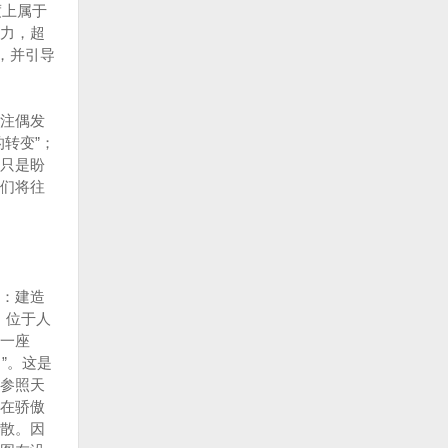
度上属于
力，超
，并引导
注偶发
转变”；
只是盼
们将往
：建造
，位于人
一座
”。这是
参照天
在骄傲
散。因