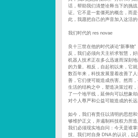
话，帮助我们清楚诠释当下的挑战
证。它不是一套僵死的概念，而是一
此，我愿把自己的声音加入这活的传
我们时代的 res novae
良十三世在他的时代谈论“新事物”（
反，我们必须向天主祈求智慧，好
机器人技术正在多么迅速而深刻地
的力量。相反，自起初以来，它就
数百年来，科技发展显着改善了人
善，它们便可能造成伤害。然而，
生活的结构之中，塑造决策过程，
了一个地平线，延伸向可以想象却
对个人尊严和公益可能造成的长远
如今，我们有责任以清明的思想和
够维护正义，并遏制科技权力所造
我们必须现实地自问：今天是谁掌
技、我们对自身 DNA 的认识