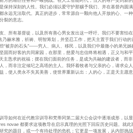
前方的艰巨任务和严峻挑战。在人工智能时代，当人的尊严受到新的
是保持深刻的人性。我们必须以爱守护那赐予我们、并在基督内圆满
都永远无法取代。真正的进步，常常源自一颗向他人开放的心、一种
分裂的意志。
友、所有基督徒，以及所有善心男女发出这一呼吁。我们不要害怕在
效法乃赫米雅，祈祷、明智筹划，并坚忍工作，把天主置于我们行动的
些“被弃的石头”——穷人、病人、移民，以及我们中最微小的弟兄姊
坚固而好客的共同家园，在那里，慈爱与忠信终将相遇，正义与和平
我们向天主恳求的祝福；摆在我们面前的任务，是成为共融的建设者，而
人，而非注定倾圮之高塔的主人。我怀着牧者与父亲的心，请求众人
益，使人类永不失其美善，使世界重新认出：人的心，正是天主愿意
训导如何在近代教宗训导和梵蒂冈第二届大公会议中逐渐成形，以显
es novae 都要求这项教导在启示真理的光照下回应历史问题。就此
研究的题目，或一个有待处理的危机；它更是一项发展，从内部挑战