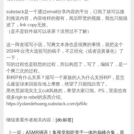
substack是一个通过email分享内容的平台，订阅了就可以接
到推送内容，内容啥样的都有，阅后即焚的视频，我也只能描
述了，link copy无效。
（是不是软件就可以录屏？没用过不了解）
这一阵发现写小说，写爽文本身也是很爽的事情，就把这个
2024年台湾大选前写的稿子，不正经化（或者说黄暴化）了
一下，
写的过程也是联想的过程，所以构思了，写了，编辑了，是一
个爽三次的过程。
和柯P有什么关系？描写一个家族的人为什么支持柯P，是怎
么被蓝绿来回按在地上摩擦，绝望了只能找白营了。
黑色荒诞现实主义cult风格的，希望大家订阅。PS，里面也有
很多righ to rebel的东西介绍。
https://yolandehoang.substack.com/p/64c
继续查看作者相关内容：
[db:标签]
上一篇：
ASMR骚语！集视觉和听觉于一体的巅峰合集，原