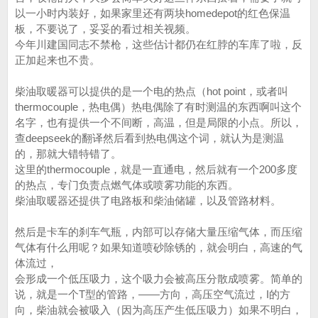
以一小时内装好，如果家里还有两块homedepot的红色保温
板，不要说了，妥妥的看过相关视频。
今年川建国同志不禁枪，这些估计都仍在红脖的车库了啦，反
正加起来也不贵。
柴油取暖器可以提供的是一个电的热点（hot point，或者叫
thermocouple，热电偶）热电偶除了有时测温的东西啊叫这个
名字，也有提供一个不间断，高温，但是局限的小点。所以，
查deepseek的翻译然后看到热电偶这个词，就认为是测温
的，那就大错特错了。
这里的thermocouple，就是一直通电，然后就有一个200多度
的热点，专门负责点燃气体或喷雾功能的东西。
柴油取暖器还提供了电路板和柴油储罐，以及管路材料。
然后是卡车的刹车气瓶，内部可以存储大量压缩气体，而压缩
气体有什么用呢？如果知道喷砂除锈的，就会明白，高速的气
体流过，
会形成一个低压吸力，这个吸力会被高压分散成喷雾。简单的
说，就是一个T型的管路，——方向，高压空气流过，I的方
向，柴油就会被吸入（因为高压产生低压吸力）如果不明白，