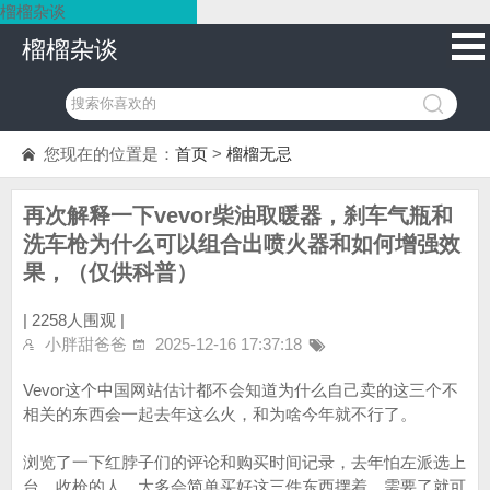
榴榴杂谈
榴榴杂谈
您现在的位置是：
首页
>
榴榴无忌
再次解释一下vevor柴油取暖器，刹车气瓶和
洗车枪为什么可以组合出喷火器和如何增强效
果，（仅供科普）
|
2258人围观 |
小胖甜爸爸
2025-12-16 17:37:18
Vevor这个中国网站估计都不会知道为什么自己卖的这三个不
相关的东西会一起去年这么火，和为啥今年就不行了。
浏览了一下红脖子们的评论和购买时间记录，去年怕左派选上
台，收枪的人，大多会简单买好这三件东西摆着，需要了就可