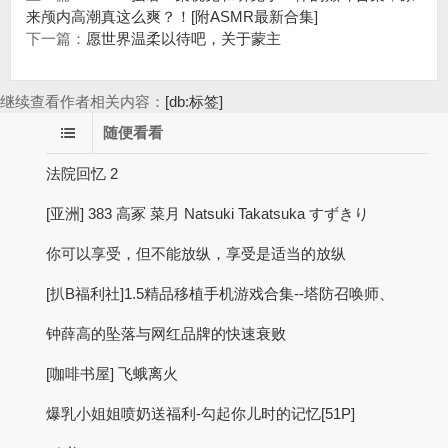
来颅内高潮真这么爽？！[附ASMR最新合集]
下一篇：
愿世界温柔以待吧，关于蒙主
继续查看作者相关内容：
[db:标签]
随便看看
法院回忆 2
[亚洲] 383 高冢 菜月 Natsuki Takatsuka すずきり
你可以享受，但不能放纵，享受是适当的放纵
[扒B福利社]1.5精品移植手机游戏合集--塔防召唤师、
钟薛高的坠落与网红品牌的快速衰败
[咖啡书屋] 飞蛾离火
爆乳小姐姐喷奶送福利-勾起你儿时的记忆[51P]