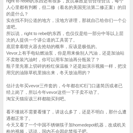
right to rebel的东西还有很多，反抗暴政是否合理合法，每个
人心里都有判断，但二修（着名的美国宪法第二修正案）的目
的是什么？
实在找不到公道的地方，没地方讲理，那就自己给你们一个公
道吧。
所以说，right to rebel的东西，也仅仅是给一部分中等以上层
次的人提供一个讲公道的工具罢了。
底层拿着喷火器去抢劫的概率，应该是极低的。
Vevor上有手电钻燃油泵，你是用来偷别人汽油，还是加油站
不卖散装汽油时，你可以用车加油再分瓶装了？
瓶子里先塞上切碎的粉红保温板？还是如演示视频一样，把没
用完的油除草机里抽出来，冬天放油用的？
估计去年买vevor三件套的，今年都在ICE门口递简历或者已
经上岗了，所以今年vevor这些一下子卖不动了。
淘宝天猫应该三样都能买到吧。
看不懂就不需要看懂了，讲这么多了，还是不明白，那什么遭
遇都正常了。
今天又看了一个中国不锈钢筷子加homedepot机器，改成机关
枪的视频，话说，国内不会因此禁筷子吧。