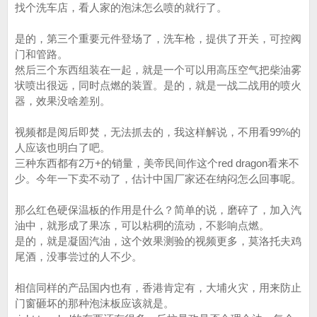
找个洗车店，看人家的泡沫怎么喷的就行了。
是的，第三个重要元件登场了，洗车枪，提供了开关，可控阀
门和管路。
然后三个东西组装在一起，就是一个可以用高压空气把柴油雾
状喷出很远，同时点燃的装置。是的，就是一战二战用的喷火
器，效果没啥差别。
视频都是阅后即焚，无法抓去的，我这样解说，不用看99%的
人应该也明白了吧。
三种东西都有2万+的销量，美帝民间作这个red dragon看来不
少。今年一下卖不动了，估计中国厂家还在纳闷怎么回事呢。
那么红色硬保温板的作用是什么？简单的说，磨碎了，加入汽
油中，就形成了果冻，可以粘稠的流动，不影响点燃。
是的，就是凝固汽油，这个效果测验的视频更多，莫洛托夫鸡
尾酒，没事尝过的人不少。
相信同样的产品国内也有，香港肯定有，大埔火灾，用来防止
门窗砸坏的那种泡沫板应该就是。