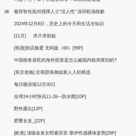
被郑智化批对残障人士“没人性” 深圳机场致歉
2024年12月8日，历史上的今天和生活冷知识
[11月] 求片求助贴
[韩漫]协议换爱 无码版（60）[99P]
中国税务居民的海外投资是怎么被国内税局查到的?
[东京老杨] 近期甜美御姐新人入职精选
每日微语报12月30日
全球24小时快讯11-28---防水图[10P]
野外露出[12P]
肥臀女友_[22P]
[欧美] 顶级金发女郎索菲亚·塞伊性感裸体姿势[28P]