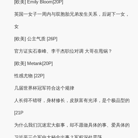
[欧美] Emily Bloom[20P]
英国一女子一周内与双胞胎兄弟发生关系，后诞下一女，
女
[欧美] 公主气质 [26P]
官方证实石泰峰、李干杰职位对调 大哥在甩锅？
[欧美] Metank[20P]
性感尤物 [22P]
几届世界杯冠军符合这个规律
人长得不错呀，身材修长，皮肤富有光泽，是个极品型的
[21P
为什么我们沉迷宏大叙事，却不愿做具体的事、爱具体的
习近平三个军中大秘全出事？军权深处震荡