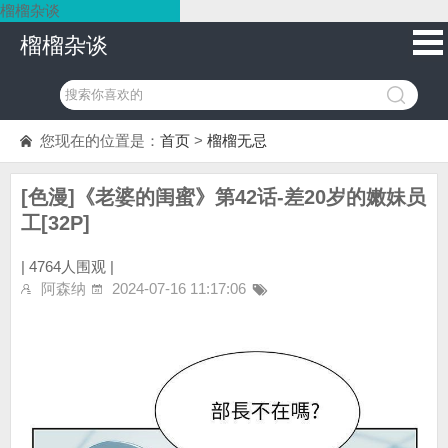
榴榴杂谈
榴榴杂谈
您现在的位置是：
首页
>
榴榴无忌
[色漫]《老婆的闺蜜》第42话-差20岁的嫩妹员
工[32P]
|
4764人围观 |
阿森纳
2024-07-16 11:17:06