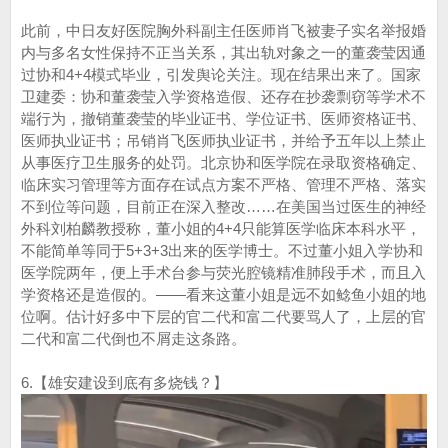
此前，中日友好医院胸外科副主任医师肖飞被妻子实名举报婚
内与多名女性保持不正当关系，其出轨对象之一的董袭莹因通
过协和4+4模式毕业，引发舆论关注。现在结果出来了。国家
卫建委：协和董袭莹入学资格造假、还存在抄袭剽窃等学术不
端行为，撤销董袭莹的毕业证书、学位证书、医师资格证书、
医师执业证书；吊销肖飞医师执业证书，并给予五年以上禁止
从事医疗卫生服务的处罚。北京协和医学院在录取资格确定、
临床实习管理等方面存在试点方案不严格、管理不严格、落实
不到位等问题，目前正在深入整改……在美国当过医生的神经
外科刘柏麟教授称，董小姐的4+4只能算医学临床本科水平，
不能简单等同于5+3+3出来的医学博士。不过董小姐入学协和
医学院两年，便上手术台参与荧光腔镜精准肺段手术，而且入
学资格还是造假的。——看来这董小姐是远不如鲶鱼小姐的地
位啊。估计好多中下层的官二代和富二代要骂人了，上层的官
二代和富二代倒也不屑走这条路。
6.【雄安建设到底有多烧钱？】