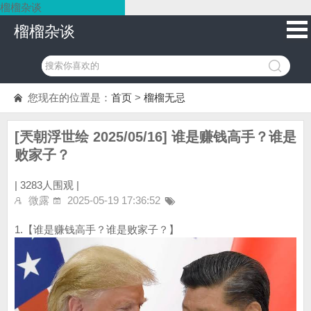
榴榴杂谈
榴榴杂谈
您现在的位置是：
首页
>
榴榴无忌
[兲朝浮世绘 2025/05/16] 谁是赚钱高手？谁是
败家子？
|
3283人围观 |
微露
2025-05-19 17:36:52
1.【谁是赚钱高手？谁是败家子？】