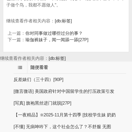
子做个鸟，我都不愿做人”。
继续查看作者相关内容：
[db:标签]
上一篇：
你对同事做过哪些过分的事？
下一篇：
瑜伽裤妹子，闻一闻舔一舔[27P]
继续查看作者相关内容：
[db:标签]
随便看看
反差婊们（三十四）[90P]
[微言微语] 美国政府针对中国留学生的打压政策引发
[写真] 旗袍黑丝进门就脱[27P]
【一夜精品】❇️2025-11月第十四季 [技校学生妹 奶奶
[不懂] 无病呻吟下，这个社会怎么了？不舒服 无图