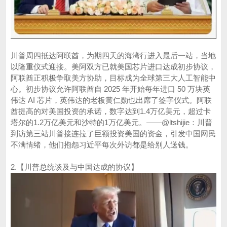
川普周四抵达阿联酋，为期四天的海湾行进入最后一站，当地
以隆重仪式迎接。美阿双方已就美国芯片进口达成初步协议，
阿联酋正积极争取美方协助，目标成为全球第三大人工智能中
心。初步协议允许阿联酋自 2025 年开始每年进口 50 万块英
伟达 AI 芯片，英伟达的老板黄仁勋也出席了签字仪式。阿联
酋提高的对美国投资的承诺，数字达到1.4万亿美元，超过卡
塔尔的1.2万亿美元和沙特的1万亿美元。——@ltshijie：川普
到访第三站川普接连拉了巨额投资美国的资金，引发中国网民
不满情绪，他们抱怨习近平每次外访都是给别人送钱。
2.【川普总统谈及与中国达成的协议】