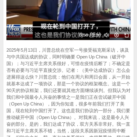
2025年5月13日，川普总统在空军一号接受福克斯采访，谈及
与中共国达成的协议，同时明确要 Open Up China（破开中
国）；与习近平主席关系很好，可惜在疫情后断了；不确定是
否有必要与习近平直接交涉。记者：（美中达成协议）怎么会
进展得这么快？川普总统：他们在周六和周日会面，从一开始
就基本达成了一项协议，那是一个协议的框架概念。这是一个
90天的协议框架，我们还要就其他方面继续谈判。但我认为对
我们和中国最令人兴奋的事情之一是我们正在尝试破开中国
（Open Up China），因为你知道，很多年前我们打开了美
国，现在轮到中国打开了。这也是我们协议的一部分，我们要
推动破开中国（Open Up China）。对我来说，这是最令人兴
奋的部分。是的，我们达成了协议，双方关系非常好。我一直
和习近平主席关系不错，当然，这段关系因新冠疫情而中断