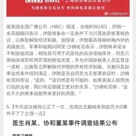
据美国全国广播公司（NBC）报道，当地时间14日，伊朗一
名高级顾问表示，伊朗准备在一定条件下与川普政府签署核协
议，以换取解除经济制裁。据报道，伊朗最高领袖哈梅内伊的
高级政治、军事和核顾问阿里·沙姆哈尼表示，伊朗将承诺永
不制造核武器，销毁其可用于武器化的高浓缩铀库存，同意只
将铀浓缩至民用所需的较低浓度，并允许国际核查人员监督这
一进程，以换取立即解除对伊朗的所有经济制裁。当被问及如
果这些条件得到满足，伊朗是否会同意当天签署协议时，沙姆
哈尼回答说，“是的。”“这仍然是有可能的。如果美国人按照他
们说的去做，我们肯定能建立更好的关系，”沙姆哈尼称，“这
在不久的将来就能带来更好的局面。”
5.【中共这次难得公正了一次，也就比北极鲶鱼和故宫大G事
件不了了之强一点】