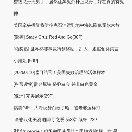
猎德龙舟无男丁，居然让黑鬼杂种上龙舟，好在真的有鬼
神
美国牵头投资将伊拉克石油运到地中海以降低霍尔木兹
[欧美] Stacy Cruz Red And Go[30P]
[领奖贴] 世界杯赛事竞猜领奖贴，乱入、虚假领奖禁言，
小姐姐 [50P]
[20260110]瞠目结舌！美国失败治理的活体样本
[科普读物]贵金属铂 俗称白金 并非白色黄金
[亚洲] 完美展示[29P]
搞笑GIF：大哥纹身白纹了哈，被老婆这样打
[全彩汉化美漫]咖啡厅之爱 第3章-续杯 [22P]
剥洋葱people｜组织中国演员赴泰国拍戏的“颜十六”是