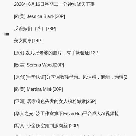
2026年6月16日星期二一分钟知晓天下事
[欧美] Jessica Blank[20P]
反差婊们（八）[78P]
美女同事[14P]
[原创]发几张老婆的照片，有手势验证[12P]
[欧美] Serena Wood[20P]
[原创][手势认证]分享调教骚母狗。风油精，滴蜡，狗链[2
[欧美] Martina Mink[20P]
[亚洲] 居家粉色头发的女人粉粉嫩嫩[25P]
[华人之光] 汝工作室旗下FeverHub平台成人AI视频抢
[写真] 小蛮妖空姐制服肉丝 [20P]