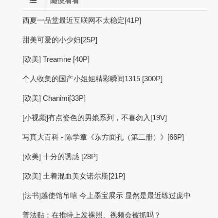
随便看看
西夏一品堂最近互联网不太稳定[41P]
甜美可爱的小少妇[25P]
[欧美] Treamne [40P]
个人收集的国产小姐姐精彩瞬间1315 [300P]
[欧美] Chanimi[33P]
[小视频]有点姿色的男娘系列，不喜勿入[19V]
写真大百科 - 陈学章《东方面孔（第二册）》[66P]
[欧美] 十分的诱惑 [28P]
[欧美] 土着混血美女诺尔斯[21P]
[法书]越使馆吊唁 今上墨宝展示 显然是最近练过庞中
普法贴：在推特上发裸照、视频会被抓吗？