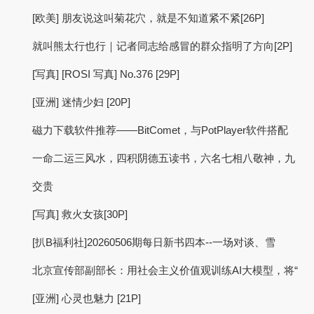
[欧美] 朋友说这叫菊花穴，就是不知道紧不紧[26P]
就叫熊太行也行｜记者同志给感冒的群众指明了方向[2P]
[写真] [ROSI 写真] No.376 [29P]
[亚洲] 迷情少妇 [20P]
磁力下载软件推荐——BitComet，与PotPlayer软件搭配
一命二运三风水，四积阴德五读书，六名七相八敬神，九
交贵
[写真] 救火女孩[30P]
[扒B福利社]20260506期每日新书四本--一场对谈、雪
北京宣传部副部长：用社会主义价值观训练AI大模型，将“
[亚洲] 心灵也魅力 [21P]