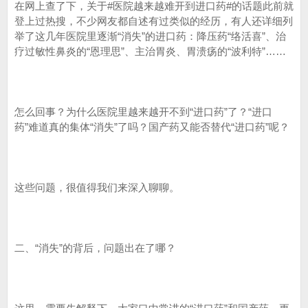
在网上查了下，关于#医院越来越难开到进口药#的话题此前就
登上过热搜，不少网友都自述有过类似的经历，有人还详细列
举了这几年医院里逐渐“消失”的进口药：降压药“络活喜”、治
疗过敏性鼻炎的“恩理思”、主治胃炎、胃溃疡的“波利特”……
怎么回事？为什么医院里越来越开不到“进口药”了？“进口
药”难道真的集体“消失”了吗？国产药又能否替代“进口药”呢？
这些问题，很值得我们来深入聊聊。
二、“消失”的背后，问题出在了哪？