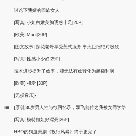
讨论下我嫖的回族女人
[写真] 小姐白嫩美胸诱惑十足[20P]
[欧美] Marit[20P]
[图文故事] 探花老哥享受莞式服务 事无巨细绝对极致
[写真] 性感小少妇[29P]
技术进步提升了效率，却无法有效转化为超额利润
[欧美] 相爱 [33P]
[无损音乐]-
[原创]30岁男人性与欲回忆录，双飞前传之我被女同学给
[写真] 模特姐姐好漂亮[26P]
HBO的狗血美剧《投行风暴》终于更完了