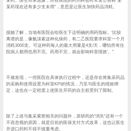
采药。医生肖果透露，所在医院的药剂科会时常发公告称“某
某药现在还有多少支未用”，意思是让医生加快药品消耗。
据她了解，当地有医院会给医生下达明确的用药指标。‘比较
离谱的是，像氨溴索这种化痰药，有二乙医院要求科室一个月
消耗3000支。可这种药每人的最大用量是4支/天，哪怕所有住
院病人都用也用不完。药用不完，就会影响科室绩效’。”
不难发现，一些医院在具体执行过程中，还是存在将集采药品
的采购和使用设置为科室KPI的情况，乃至与医生的绩效绑
定，这也在一定程度上使医生开药的自主权受到了限制。
除了上述与集采紧密相关的问题外，原研药的“消失”还有一个
不容忽视的原因，就是目前的医保支付方式改革，这也让医生
开进口药时不得不慎重考虑。